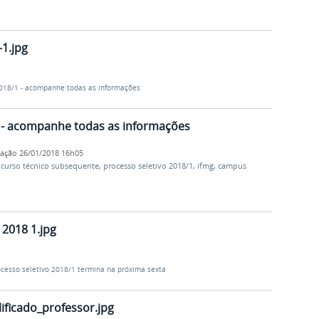
-1.jpg
2018/1 - acompanhe todas as informações
1 - acompanhe todas as informações
cação
26/01/2018 16h05
,
curso técnico subsequente
,
processo seletivo 2018/1
,
ifmg
,
campus
 2018 1.jpg
ocesso seletivo 2018/1 termina na próxima sexta
ificado_professor.jpg