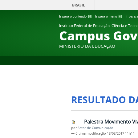
BRASIL
Ir para o conteúdo
1
Ir para o menu
2
Ir para
Instituto Federal de Educação, Ciência e Tecn
Campus Gov
MINISTÉRIO DA EDUCAÇÃO
RESULTADO D
Palestra Movimento Viv
por
Setor de Comunicação
—
última modificação
18/08/2017 11h11