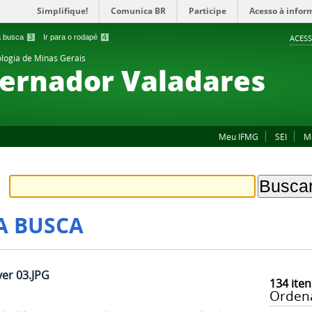
Simplifique!
Comunica BR
Participe
Acesso à infor
 a busca
3
Ir para o rodapé
4
ACESS
ologia de Minas Gerais
ernador Valadares
Meu IFMG
SEI
M
A BUSCA
er 03.JPG
134
iten
Orden