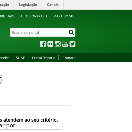
mação
Legislação
Canais
IBILIDADE
ALTO CONTRASTE
MAPA DO SITE
Buscar no portal
Buscar no portal
Facebook
Flickr
Instagram
YouTube
Twitter
oodle
SUAP
Portal Reitoria
Contato
s atendem ao seu critério.
ar por