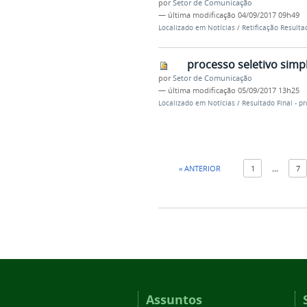
por
Setor de Comunicação
—
última modificação
04/09/2017 09h49
Localizado em
Notícias
/
Retificação Resulta
processo seletivo simpl
por
Setor de Comunicação
—
última modificação
05/09/2017 13h25
Localizado em
Notícias
/
Resultado Final - p
« ANTERIOR
1
...
7
Assuntos