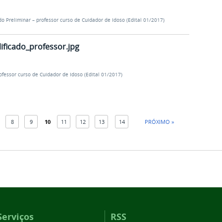
do Preliminar – professor curso de Cuidador de Idoso (Edital 01/2017)
ificado_professor.jpg
rofessor curso de Cuidador de Idoso (Edital 01/2017)
8
9
10
11
12
13
14
PRÓXIMO »
Serviços
RSS