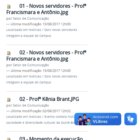
01 - Novos servidores - Profª
Francismara e Antônio.jpg
por
Setor de Comunicação
—
última modificação
15/08/2017 12h00
Localizado em
Notícias
/
Dois novos servidores
integram a equipe do Campus
02 - Novos servidores - Profª
Francismara e Antônio.jpg
por
Setor de Comunicação
—
última modificação
15/08/2017 12h00
Localizado em
Notícias
/
Dois novos servidores
integram a equipe do Campus
02 - Profª Kênia Brant.JPG
por
Setor de Comunicação
—
última modificação
02/08/2017 12h52
Localizado em
Notícias
/
Evento celebra história,
sociedade e diversidade cultural da Guiné-Bissau
03 - Momento da execução