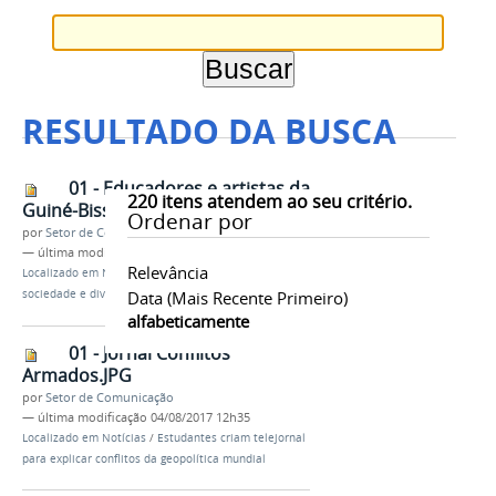
RESULTADO DA BUSCA
01 - Educadores e artistas da
220
itens atendem ao seu critério.
Guiné-Bissau.JPG
Ordenar por
por
Setor de Comunicação
—
última modificação
02/08/2017 12h52
Relevância
Localizado em
Notícias
/
Evento celebra história,
sociedade e diversidade cultural da Guiné-Bissau
Data (mais Recente Primeiro)
alfabeticamente
01 - Jornal Conflitos
Armados.JPG
por
Setor de Comunicação
—
última modificação
04/08/2017 12h35
Localizado em
Notícias
/
Estudantes criam telejornal
para explicar conflitos da geopolítica mundial