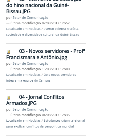
do hino nacional da Guiné-
Bissau.JPG
por
Setor de Comunicação
—
última modificação
02/08/2017 12h52
Localizado em
Notícias
/
Evento celebra história,
sociedade e diversidade cultural da Guiné-Bissau
03 - Novos servidores - Profª
Francismara e Antônio.jpg
por
Setor de Comunicação
—
última modificação
15/08/2017 12h00
Localizado em
Notícias
/
Dois novos servidores
integram a equipe do Campus
04 - Jornal Conflitos
Armados.JPG
por
Setor de Comunicação
—
última modificação
04/08/2017 12h35
Localizado em
Notícias
/
Estudantes criam telejornal
para explicar conflitos da geopolítica mundial