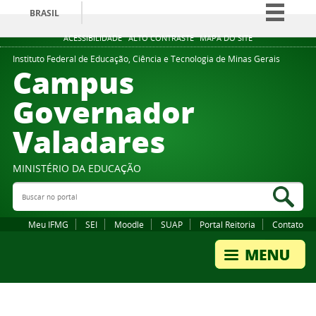
BRASIL
Simplifique!
ACESSIBILIDADE
ALTO CONTRASTE
MAPA DO SITE
Comunica BR
Instituto Federal de Educação, Ciência e Tecnologia de Minas Gerais
Campus
Participe
Governador
Acesso à informação
Valadares
Legislação
Canais
MINISTÉRIO DA EDUCAÇÃO
Buscar no portal
Bus
Meu IFMG
SEI
Moodle
SUAP
Portal Reitoria
Contato