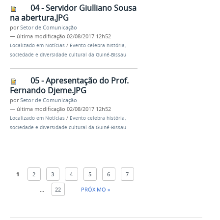
04 - Servidor Giulliano Sousa
na abertura.JPG
por
Setor de Comunicação
—
última modificação
02/08/2017 12h52
Localizado em
Notícias
/
Evento celebra história,
sociedade e diversidade cultural da Guiné-Bissau
05 - Apresentação do Prof.
Fernando Djeme.JPG
por
Setor de Comunicação
—
última modificação
02/08/2017 12h52
Localizado em
Notícias
/
Evento celebra história,
sociedade e diversidade cultural da Guiné-Bissau
1
2
3
4
5
6
7
...
22
PRÓXIMO »