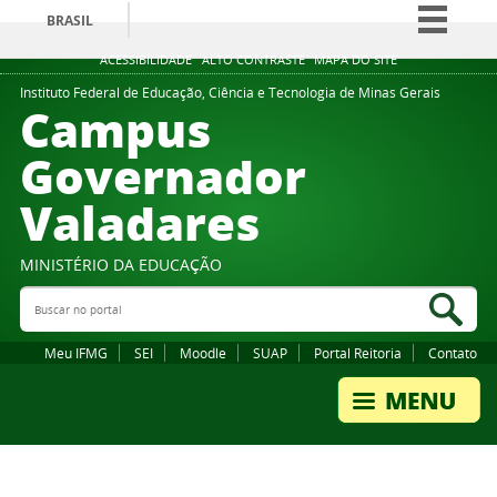
BRASIL
Simplifique!
ACESSIBILIDADE
ALTO CONTRASTE
MAPA DO SITE
Comunica BR
Instituto Federal de Educação, Ciência e Tecnologia de Minas Gerais
Campus
Participe
Governador
Acesso à informação
Valadares
Legislação
Canais
MINISTÉRIO DA EDUCAÇÃO
Buscar no portal
Bus
Meu IFMG
SEI
Moodle
SUAP
Portal Reitoria
Contato