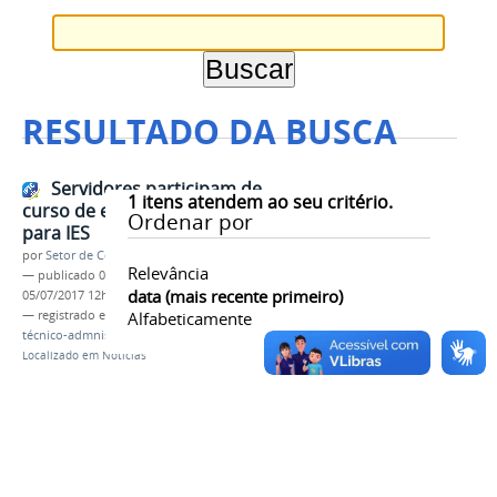
RESULTADO DA BUSCA
Servidores participam de
1
itens atendem ao seu critério.
curso de empreendedorismo
Ordenar por
para IES
por
Setor de Comunicação
Relevância
—
publicado
05/07/2017
—
última modificação
data (mais recente primeiro)
05/07/2017 12h59
— registrado em:
capacitação
Alfabeticamente
,
IES
,
docentes
,
técnico-admnistrativo
,
Sebrae
Localizado em
Notícias