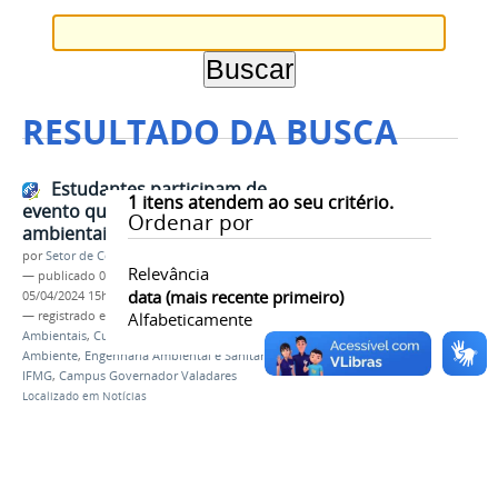
RESULTADO DA BUSCA
Estudantes participam de
1
itens atendem ao seu critério.
evento que discute os desafios
Ordenar por
ambientais no município
por
Setor de Comunicação
Relevância
—
publicado
05/04/2024
—
última modificação
data (mais recente primeiro)
05/04/2024 15h44
— registrado em:
Evento
Alfabeticamente
,
Painel Desafios
Ambientais
,
Curso Técnico Integrado em Meio
Ambiente
,
Engenharia Ambiental e Sanitária
,
IFMG
,
Campus Governador Valadares
Localizado em
Notícias