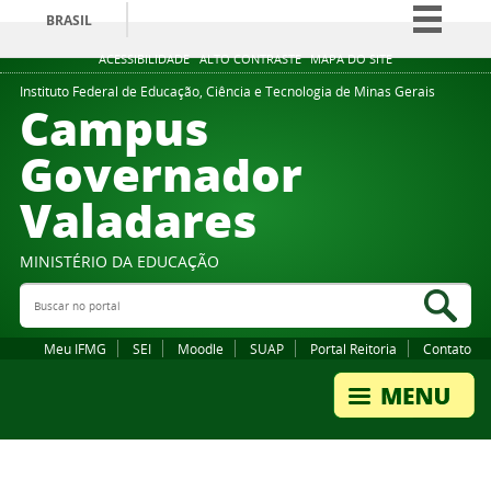
BRASIL
Simplifique!
ACESSIBILIDADE
ALTO CONTRASTE
MAPA DO SITE
Comunica BR
Instituto Federal de Educação, Ciência e Tecnologia de Minas Gerais
Campus
Participe
Governador
Acesso à informação
Valadares
Legislação
Canais
MINISTÉRIO DA EDUCAÇÃO
Buscar no portal
Bus
Meu IFMG
SEI
Moodle
SUAP
Portal Reitoria
Contato