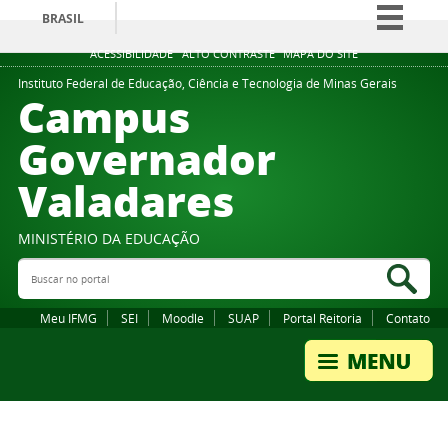
BRASIL
Simplifique!
ACESSIBILIDADE
ALTO CONTRASTE
MAPA DO SITE
Comunica BR
Instituto Federal de Educação, Ciência e Tecnologia de Minas Gerais
Campus
Participe
Governador
Acesso à informação
Valadares
Legislação
Canais
MINISTÉRIO DA EDUCAÇÃO
Buscar no portal
Bus
Meu IFMG
SEI
Moodle
SUAP
Portal Reitoria
Contato