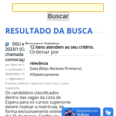
RESULTADO DA BUSCA
SISU e Processo Seletivo
12
itens atendem ao seu critério.
2023/1 (Cursos Superiores): 5a
Ordenar por
chamada da Lista de Espera e
convocação para a matrícula
relevância
por
Setor de Comunicação
Data (mais Recente Primeiro)
—
publicado
30/03/2023
—
última modificação
Alfabeticamente
30/03/2023 17h28
— registrado em:
5a chamada
,
Matrículas
,
SISU
,
Processo Seletivo
,
Vestibular IFMG 2023
,
Cursos
Superiores
Os candidatos classificados
dentro das vagas da Lista de
Espera para os cursos superiores
devem realizar a matrícula, de
forma exclusivamente online, no
dia 31 de março. Confira os