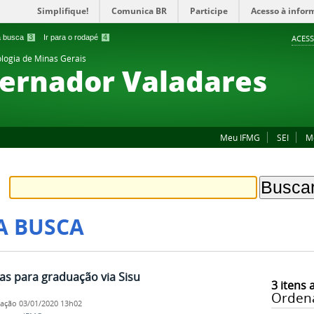
Simplifique!
Comunica BR
Participe
Acesso à infor
 a busca
3
Ir para o rodapé
4
ACESS
ologia de Minas Gerais
ernador Valadares
Meu IFMG
SEI
M
A BUSCA
gas para graduação via Sisu
3
itens 
Orden
cação
03/01/2020 13h02