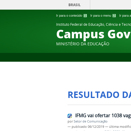
BRASIL
Ir para o conteúdo
1
Ir para o menu
2
Ir para
Instituto Federal de Educação, Ciência e Tecn
Campus Gov
MINISTÉRIO DA EDUCAÇÃO
RESULTADO D
IFMG vai ofertar 1038 va
por
Setor de Comunicação
—
publicado
06/12/2019
—
última modifi