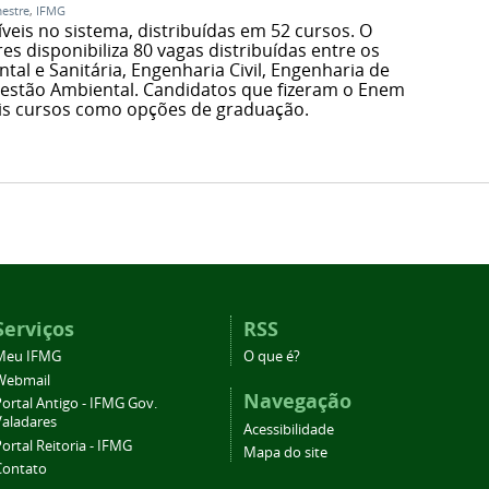
estre
,
IFMG
eis no sistema, distribuídas em 52 cursos. O
 disponibiliza 80 vagas distribuídas entre os
al e Sanitária, Engenharia Civil, Engenharia de
estão Ambiental. Candidatos que fizeram o Enem
is cursos como opções de graduação.
Serviços
RSS
Meu IFMG
O que é?
Webmail
Navegação
ortal Antigo - IFMG Gov.
Valadares
Acessibilidade
ortal Reitoria - IFMG
Mapa do site
Contato