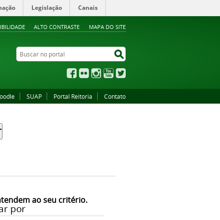
mação
Legislação
Canais
IBILIDADE
ALTO CONTRASTE
MAPA DO SITE
Buscar no portal
Buscar no portal
Facebook
Flickr
Instagram
YouTube
Twitter
oodle
SUAP
Portal Reitoria
Contato
atendem ao seu critério.
ar por