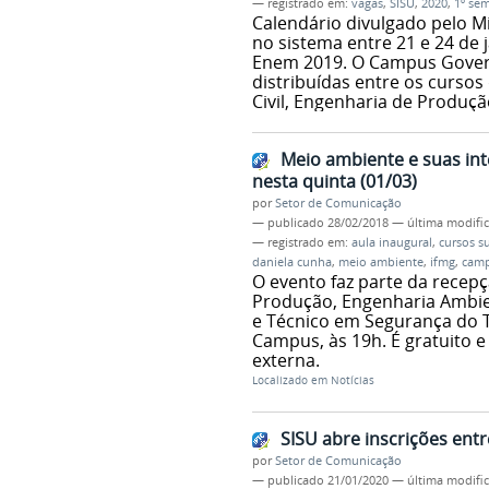
— registrado em:
vagas
,
SISU
,
2020
,
1º sem
Calendário divulgado pelo M
no sistema entre 21 e 24 de 
Enem 2019. O Campus Govern
distribuídas entre os cursos
Civil, Engenharia de Produç
Meio ambiente e suas int
nesta quinta (01/03)
por
Setor de Comunicação
—
publicado
28/02/2018
—
última modifi
— registrado em:
aula inaugural
,
cursos s
daniela cunha
,
meio ambiente
,
ifmg
,
camp
O evento faz parte da recep
Produção, Engenharia Ambien
e Técnico em Segurança do T
Campus, às 19h. É gratuito 
externa.
Localizado em
Notícias
SISU abre inscrições entr
por
Setor de Comunicação
—
publicado
21/01/2020
—
última modifi