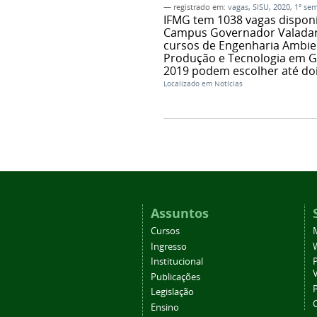
— registrado em:
vagas
,
SISU
,
2020
,
1º sem
IFMG tem 1038 vagas disponív
Campus Governador Valadares
cursos de Engenharia Ambient
Produção e Tecnologia em G
2019 podem escolher até do
Localizado em
Notícias
Assuntos
Cursos
Ingresso
Institucional
P
Publicações
P
Legislação
Ensino