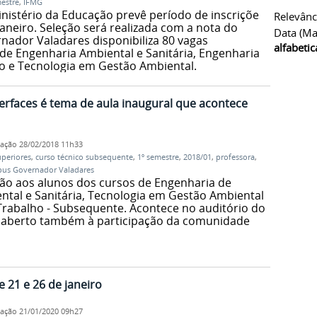
estre
,
IFMG
inistério da Educação prevê período de inscrições
Relevânc
janeiro. Seleção será realizada com a nota do
Data (ma
ador Valadares disponibiliza 80 vagas
alfabeti
 de Engenharia Ambiental e Sanitária, Engenharia
ão e Tecnologia em Gestão Ambiental.
erfaces é tema de aula inaugural que acontece
cação
28/02/2018 11h33
uperiores
,
curso técnico subsequente
,
1º semestre
,
2018/01
,
professora
,
us Governador Valadares
ção aos alunos dos cursos de Engenharia de
tal e Sanitária, Tecnologia em Gestão Ambiental
rabalho - Subsequente. Acontece no auditório do
e aberto também à participação da comunidade
e 21 e 26 de janeiro
cação
21/01/2020 09h27