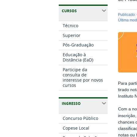
CURSOS
publicado
:
última mo
Técnico
Superior
Pós-Graduação
Educação à
Distância (EaD)
Participe da
consulta de
interesse por novos
Para part
cursos
tirado no
Instituto
INGRESSO
Com a not
inscrição
Concurso Público
chances d
Copese Local
classific
notas ou 