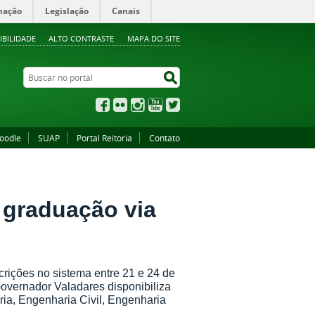
mação
Legislação
Canais
IBILIDADE
ALTO CONTRASTE
MAPA DO SITE
Buscar no portal
Buscar no portal
Facebook
Flickr
Instagram
YouTube
Twitter
oodle
SUAP
Portal Reitoria
Contato
 graduação via
crições no sistema entre 21 e 24 de
overnador Valadares disponibiliza
ria, Engenharia Civil, Engenharia