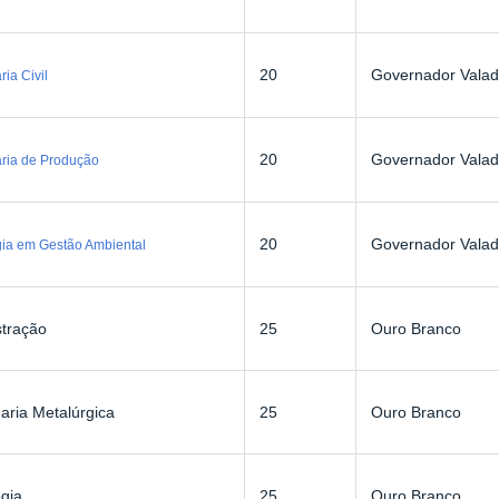
20
Governador Valad
ia Civil
20
Governador Valad
ria de Produção
20
Governador Valad
ia em Gestão Ambiental
stração
25
Ouro Branco
ria Metalúrgica
25
Ouro Branco
gia
25
Ouro Branco