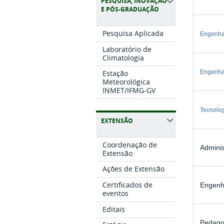
PESQUISA, INOVAÇÃO
E PÓS-GRADUAÇÃO
Pesquisa Aplicada
Engenhar
Laboratório de
Climatologia
Engenha
Estação
Meteorológica
INMET/IFMG-GV
Tecnolog
EXTENSÃO
Coordenação de
Admini
Extensão
Ações de Extensão
Certificados de
Engenha
eventos
Editais
Pedago