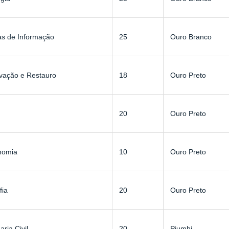
as de Informação
25
Ouro Branco
vação e Restauro
18
Ouro Preto
20
Ouro Preto
nomia
10
Ouro Preto
fia
20
Ouro Preto
ria Civil
20
Piumhi