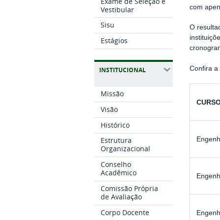
Exame de Seleção e
com apen
Vestibular
Sisu
O resulta
instituiç
Estágios
cronogram
Confira a
INSTITUCIONAL
Missão
CURS
Visão
Histórico
Engenh
Estrutura
Organizacional
Conselho
Acadêmico
Engenh
Comissão Própria
de Avaliação
Corpo Docente
Engenh