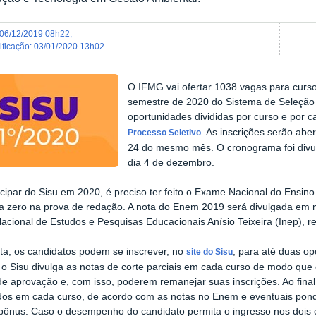
06/12/2019 08h22
,
dificação
:
03/01/2020 13h02
O IFMG vai ofertar 1038 vagas para curs
semestre de 2020 do Sistema de Seleção U
oportunidades divididas por curso e por
. As inscrições serão abe
Processo Seletivo
24 do mesmo mês. O cronograma foi divul
dia 4 de dezembro.
icipar do Sisu em 2020, é preciso ter feito o Exame Nacional do Ensin
ta zero na prova de redação. A nota do Enem 2019 será divulgada em
 Nacional de Estudos e Pesquisas Educacionais Anísio Teixeira (Inep),
a, os candidatos podem se inscrever, no
, para até duas o
site do Sisu
, o Sisu divulga as notas de corte parciais em cada curso de modo que
e aprovação e, com isso, poderem remanejar suas inscrições. Ao final
ados em cada curso, de acordo com as notas no Enem e eventuais pon
bônus. Caso o desempenho do candidato permita o ingresso nos dois c