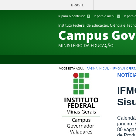
BRASIL
Ir para o conteúdo
1
Ir para o menu
2
Ir para
Instituto Federal de Educação, Ciência e Tecn
Campus Gov
MINISTÉRIO DA EDUCAÇÃO
VOCÊ ESTÁ AQUI:
PÁGINA INICIAL
>
IFMG VAI OFERT
NOTÍCI
IFM
Sis
Calendár
janeiro.
80 vagas
de Produ