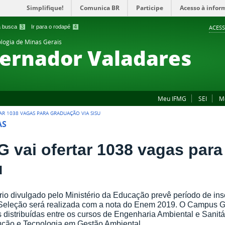
Simplifique!
Comunica BR
Participe
Acesso à infor
 a busca
3
Ir para o rodapé
4
ACESS
ologia de Minas Gerais
ernador Valadares
Meu IFMG
SEI
M
AR 1038 VAGAS PARA GRADUAÇÃO VIA SISU
AS
G vai ofertar 1038 vagas para
u
io divulgado pelo Ministério da Educação prevê período de ins
 Seleção será realizada com a nota do Enem 2019. O Campus G
 distribuídas entre os cursos de Engenharia Ambiental e Sanitá
ção e Tecnologia em Gestão Ambiental.