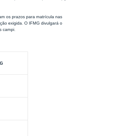
çam os prazos para matrícula nas
tação exigida. O IFMG divulgará o
s campi.
MG