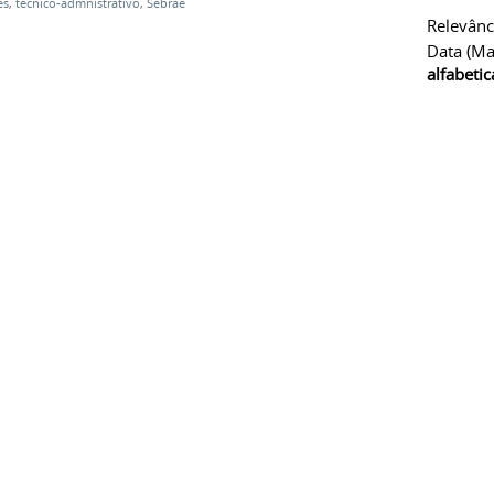
es
,
técnico-admnistrativo
,
Sebrae
Relevânc
Data (ma
alfabeti