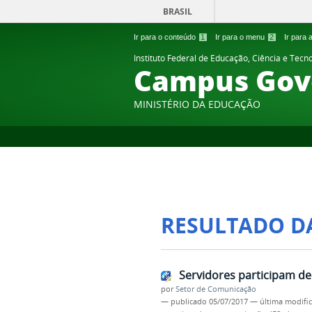
BRASIL
Ir para o conteúdo
1
Ir para o menu
2
Ir para
Instituto Federal de Educação, Ciência e Tecn
Campus Gov
MINISTÉRIO DA EDUCAÇÃO
RESULTADO D
Servidores participam d
por
Setor de Comunicação
—
publicado
05/07/2017
—
última modifi