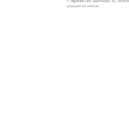
— registrado em:
capacitação
,
IES
,
docent
Localizado em
Notícias