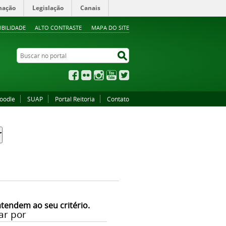
mação
Legislação
Canais
IBILIDADE
ALTO CONTRASTE
MAPA DO SITE
Buscar no portal
Buscar no portal
Facebook
Flickr
Instagram
YouTube
Twitter
oodle
SUAP
Portal Reitoria
Contato
atendem ao seu critério.
ar por