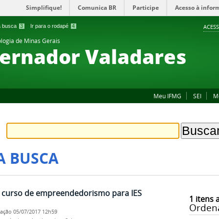
Simplifique!
Comunica BR
Participe
Acesso à infor
 a busca
3
Ir para o rodapé
4
ACESS
ologia de Minas Gerais
ernador Valadares
Meu IFMG
SEI
M
A BUSCA
e curso de empreendedorismo para IES
1
itens 
Orden
cação
05/07/2017 12h59