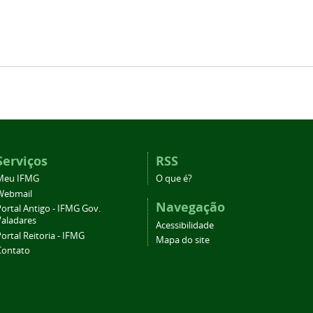
Serviços
RSS
Meu IFMG
O que é?
Webmail
Navegação
ortal Antigo - IFMG Gov.
Valadares
Acessibilidade
ortal Reitoria - IFMG
Mapa do site
Contato