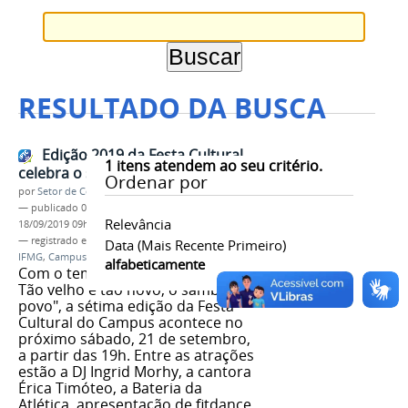
RESULTADO DA BUSCA
Edição 2019 da Festa Cultural
1
itens atendem ao seu critério.
celebra o samba
Ordenar por
por
Setor de Comunicação
—
publicado
06/09/2019
—
última modificação
Relevância
18/09/2019 09h12
— registrado em:
Festa Cultural
,
2019
,
Samba
,
Data (mais Recente Primeiro)
IFMG
,
Campus Governador Valadares
,
alfabeticamente
Com o tema "Prazeres do samba:
Tão velho e tão novo, o samba é o
povo", a sétima edição da Festa
Cultural do Campus acontece no
próximo sábado, 21 de setembro,
a partir das 19h. Entre as atrações
estão a DJ Ingrid Morhy, a cantora
Érica Timóteo, a Bateria da
Atlética, apresentação de fitdance