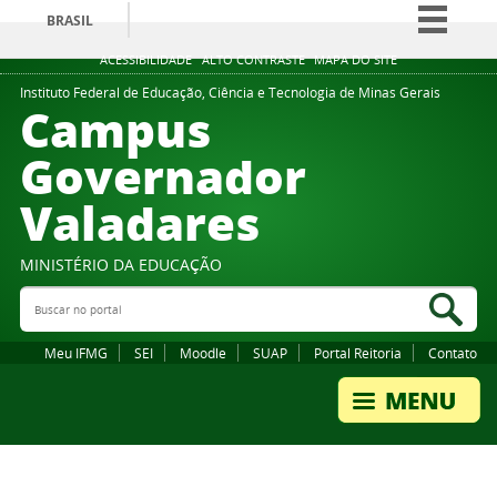
BRASIL
Simplifique!
ACESSIBILIDADE
ALTO CONTRASTE
MAPA DO SITE
Comunica BR
Instituto Federal de Educação, Ciência e Tecnologia de Minas Gerais
Campus
Participe
Governador
Acesso à informação
Valadares
Legislação
Canais
MINISTÉRIO DA EDUCAÇÃO
Buscar no portal
Bus
Meu IFMG
SEI
Moodle
SUAP
Portal Reitoria
Contato