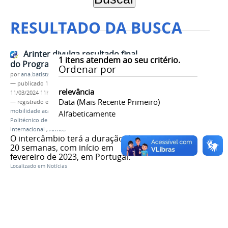
RESULTADO DA BUSCA
Arinter divulga resultado final
1
itens atendem ao seu critério.
do Programa Internacionaliza
Ordenar por
por
ana.batista
—
publicado
11/08/2022
—
última modificação
relevância
11/03/2024 11h44
Data (mais Recente Primeiro)
— registrado em:
Programa Internacionaliza
,
mobilidade acadêmica internacional
,
Instituto
Alfabeticamente
Politécnico de Bragança
,
IPB
,
Portugal
,
Assessoria
Internacional
,
Arinter
O intercâmbio terá a duração de
20 semanas, com início em
fevereiro de 2023, em Portugal.
Localizado em
Notícias