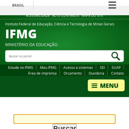
BRASIL
Simplifique!
ACESSIBILIDADE
ALTO CONTRASTE
MAPA DO SITE
Comunica BR
Instituto Federal de Educação, Ciência e Tecnologia de Minas Gerais
IFMG
Participe
Acesso à informação
MINISTÉRIO DA EDUCAÇÃO
Legislação
Buscar no portal
Bus
Canais
Estude no IFMG
Meu IFMG
Acesso a sistemas
SEI
SUAP
Área de imprensa
Orcamento
Ouvidoria
Contato