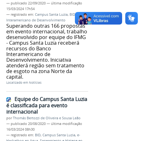
—
publicado
22/09/2020
—
última modificação
15/03/2024 17h54
— registrado em:
Campus Santa Luzia
,
BID
,
Banco
Interamericano de Desenvolvimento
Superando outras 166 propostas
em evento internacional, trabalho
desenvolvido por equipe do IFMG
- Campus Santa Luzia receberá
recursos do Banco
Interamericano de
Desenvolvimento. Iniciativa
atenderá região sem tratamento
de esgoto na zona Norte da
capital.
Localizado em
Notícias
Equipe do Campus Santa Luzia
é classificada para evento
internacional
por
Thomás Bertozzi de Oliveira e Sousa Leão
—
publicado
20/08/2020
—
última modificação
16/03/2024 08h30
— registrado em:
BID
,
Campus Santa Luzia
,
e-
Hackathon en Agua, Saneamiento e Higiene en