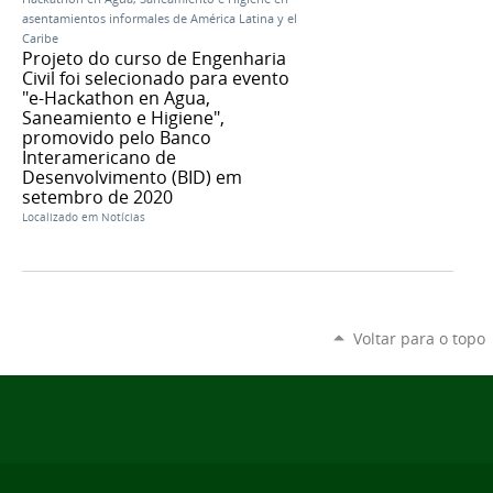
asentamientos informales de América Latina y el
Caribe
Projeto do curso de Engenharia
Civil foi selecionado para evento
"e-Hackathon en Agua,
Saneamiento e Higiene",
promovido pelo Banco
Interamericano de
Desenvolvimento (BID) em
setembro de 2020
Localizado em
Notícias
Voltar para o topo