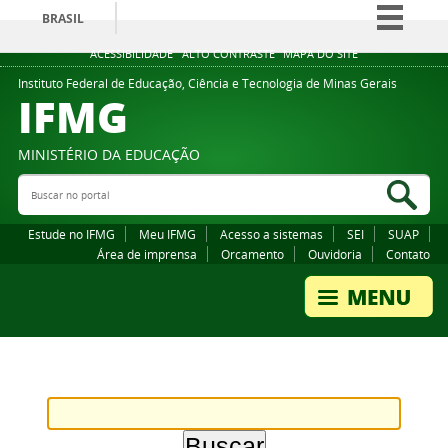
BRASIL
Simplifique!
ACESSIBILIDADE
ALTO CONTRASTE
MAPA DO SITE
Comunica BR
Instituto Federal de Educação, Ciência e Tecnologia de Minas Gerais
IFMG
Participe
Acesso à informação
MINISTÉRIO DA EDUCAÇÃO
Legislação
Buscar no portal
Bus
Canais
Estude no IFMG
Meu IFMG
Acesso a sistemas
SEI
SUAP
Área de imprensa
Orcamento
Ouvidoria
Contato