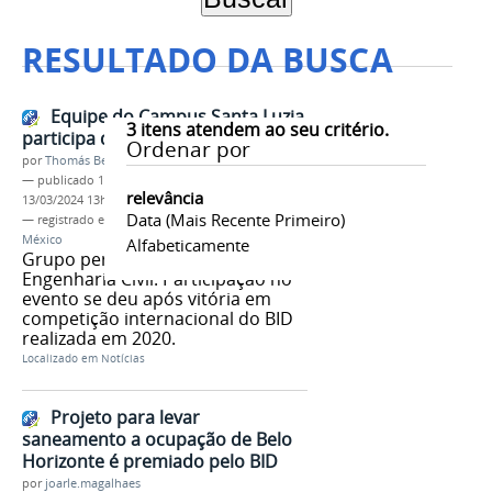
RESULTADO DA BUSCA
Equipe do Campus Santa Luzia
3
itens atendem ao seu critério.
participa de bootcamp no México
Ordenar por
por
Thomás Bertozzi de Oliveira e Sousa Leão
—
publicado
15/07/2021
—
última modificação
relevância
13/03/2024 13h11
Data (mais Recente Primeiro)
— registrado em:
BID
,
Campus Santa Luzia
,
México
Alfabeticamente
Grupo pertence ao curso de
Engenharia Civil. Participação no
evento se deu após vitória em
competição internacional do BID
realizada em 2020.
Localizado em
Notícias
Projeto para levar
saneamento a ocupação de Belo
Horizonte é premiado pelo BID
por
joarle.magalhaes