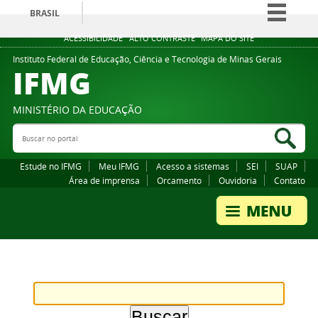
BRASIL
Simplifique!
ACESSIBILIDADE
ALTO CONTRASTE
MAPA DO SITE
Comunica BR
Instituto Federal de Educação, Ciência e Tecnologia de Minas Gerais
IFMG
Participe
Acesso à informação
MINISTÉRIO DA EDUCAÇÃO
Legislação
Buscar no portal
Bus
Canais
Estude no IFMG
Meu IFMG
Acesso a sistemas
SEI
SUAP
Área de imprensa
Orcamento
Ouvidoria
Contato