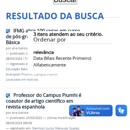
RESULTADO DA BUSCA
IFMG abre 100 vagas em curso
3
itens atendem ao seu critério.
de pós-graduação em Educação
Ordenar por
Básica
por
ana.batista
relevância
—
publicado
23/11/2022
—
última modificação
Data (mais Recente Primeiro)
08/03/2024 11h20
— registrado em:
Pós-Graduação
Alfabeticamente
,
Especialização
,
Educação Básica: teoria e prática
,
Campus
Avançado Piumhi
,
Campus Piumhi
Localizado em
Notícias
Professor do Campus Piumhi é
coautor de artigo científico em
revista espanhola
por
ana.batista
—
publicado
24/03/2023
—
última modificação
08/03/2024 09h59
— registrado em:
Denilson Junio Marques Soares
,