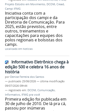
Projeto Estúdio em Movimento
,
DCOM
,
Cread
,
Campi IFMG
Iniciativa conta com a
participação dos campi e da
Diretoria de Comunicação. Para
2025, estão previstos, entre
outros, treinamentos e
capacitações para equipes dos
polos regionais e bolsistas dos
campi.
Localizado em
Notícias
Informativo Eletrônico chega à
edição 500 e celebra 16 anos de
história
por
Denise Ferreira dos Santos
—
publicado
25/06/2026
—
última modificação
09/07/2026 09h44
— registrado em:
DCOM
,
Comunicação
,
Informativo
,
IFMG pra você
Primeira edição foi publicada em
30 de julho de 2010. De lá pra cá,
passou por inúmeras