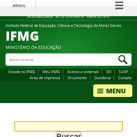
BRASIL
Simplifique!
ACESSIBILIDADE
ALTO CONTRASTE
MAPA DO SITE
Comunica BR
Instituto Federal de Educação, Ciência e Tecnologia de Minas Gerais
IFMG
Participe
Acesso à informação
MINISTÉRIO DA EDUCAÇÃO
Legislação
Buscar no portal
Bus
Canais
Estude no IFMG
Meu IFMG
Acesso a sistemas
SEI
SUAP
Área de imprensa
Orcamento
Ouvidoria
Contato