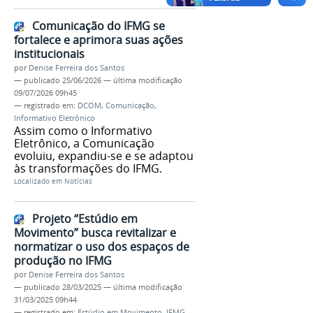
Comunicação do IFMG se
fortalece e aprimora suas ações
institucionais
por
Denise Ferreira dos Santos
—
publicado
25/06/2026
—
última modificação
09/07/2026 09h45
— registrado em:
DCOM
,
Comunicação
,
Informativo Eletrônico
Assim como o Informativo
Eletrônico, a Comunicação
evoluiu, expandiu-se e se adaptou
às transformações do IFMG.
Localizado em
Notícias
Projeto “Estúdio em
Movimento” busca revitalizar e
normatizar o uso dos espaços de
produção no IFMG
por
Denise Ferreira dos Santos
—
publicado
28/03/2025
—
última modificação
31/03/2025 09h44
— registrado em:
Estúdio em Movimento
,
IFMG
,