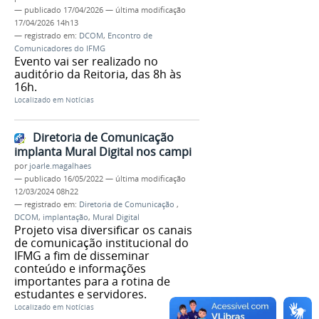
—
publicado
17/04/2026
—
última modificação
17/04/2026 14h13
— registrado em:
DCOM
,
Encontro de
Comunicadores do IFMG
Evento vai ser realizado no
auditório da Reitoria, das 8h às
16h.
Localizado em
Notícias
Diretoria de Comunicação
implanta Mural Digital nos campi
por
joarle.magalhaes
—
publicado
16/05/2022
—
última modificação
12/03/2024 08h22
— registrado em:
Diretoria de Comunicação
,
DCOM
,
implantação
,
Mural Digital
Projeto visa diversificar os canais
de comunicação institucional do
IFMG a fim de disseminar
conteúdo e informações
importantes para a rotina de
estudantes e servidores.
Localizado em
Notícias