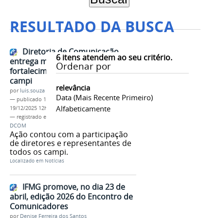
RESULTADO DA BUSCA
Diretoria de Comunicação
6
itens atendem ao seu critério.
entrega material de
Ordenar por
fortalecimento da marca IFMG aos
campi
relevância
por
luis.souza
Data (mais Recente Primeiro)
—
publicado
18/12/2025
—
última modificação
Alfabeticamente
19/12/2025 12h22
— registrado em:
Diretoria de Comunicação
,
DCOM
Ação contou com a participação
de diretores e representantes de
todos os campi.
Localizado em
Notícias
IFMG promove, no dia 23 de
abril, edição 2026 do Encontro de
Comunicadores
por
Denise Ferreira dos Santos