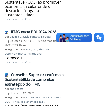
Sustentável (ODS) ao promover
economia circular onde o
descarte dá lugar à
sustentabilidade.
Localizado em
Notícias
IFMG inicia PDI 2024-2028
por
Virgínia Graziela Fonseca Barbosa
—
publicado
01/01/2015
—
última modificação
26/03/2024 16h47
— registrado em:
PDI
,
DDI
,
Plano de
Desenvolvimento Institucional
Começou!
Localizado em
Notícias
Conselho Superior reafirma a
Sustentabilidade como eixo
estratégico do IFMG
por
ana.batista
—
publicado
15/01/2026
— registrado em:
Conselho Superior
,
Consup
,
DDI
,
Política de Sustentabilidade