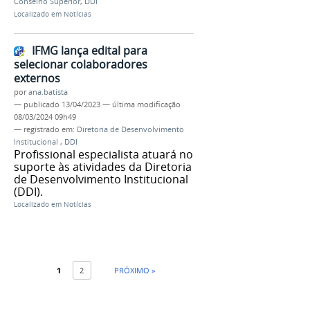
Conselho Superior
,
DDI
Localizado em
Notícias
IFMG lança edital para
selecionar colaboradores
externos
por
ana.batista
—
publicado
13/04/2023
—
última modificação
08/03/2024 09h49
— registrado em:
Diretoria de Desenvolvimento
Institucional
,
DDI
Profissional especialista atuará no
suporte às atividades da Diretoria
de Desenvolvimento Institucional
(DDI).
Localizado em
Notícias
1
2
PRÓXIMO »