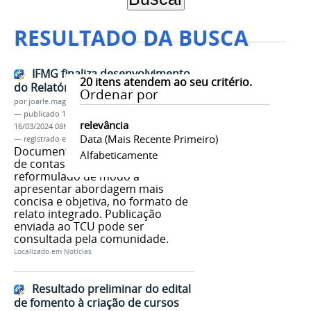
RESULTADO DA BUSCA
IFMG finaliza desenvolvimento
20
itens atendem ao seu critério.
do Relatório de Gestão 2019
Ordenar por
por
joarle.magalhaes
—
publicado
10/09/2020
—
última modificação
relevância
16/03/2024 08h10
Data (mais Recente Primeiro)
— registrado em:
Relatório de Gestão 2019
,
DDI
Documento anual de prestação
Alfabeticamente
de contas à sociedade foi
reformulado de modo a
apresentar abordagem mais
concisa e objetiva, no formato de
relato integrado. Publicação
enviada ao TCU pode ser
consultada pela comunidade.
Localizado em
Notícias
Resultado preliminar do edital
de fomento à criação de cursos