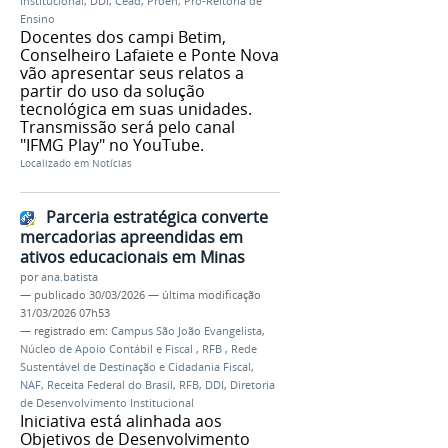
Institucional
,
DDI
,
Cead
,
Proen
,
Pró-Reitoria de
Ensino
Docentes dos campi Betim,
Conselheiro Lafaiete e Ponte Nova
vão apresentar seus relatos a
partir do uso da solução
tecnológica em suas unidades.
Transmissão será pelo canal
"IFMG Play" no YouTube.
Localizado em
Notícias
Parceria estratégica converte
mercadorias apreendidas em
ativos educacionais em Minas
por
ana.batista
—
publicado
30/03/2026
—
última modificação
31/03/2026 07h53
— registrado em:
Campus São João Evangelista
,
Núcleo de Apoio Contábil e Fiscal
,
RFB
,
Rede
Sustentável de Destinação e Cidadania Fiscal
,
NAF
,
Receita Federal do Brasil
,
RFB
,
DDI
,
Diretoria
de Desenvolvimento Institucional
Iniciativa está alinhada aos
Objetivos de Desenvolvimento