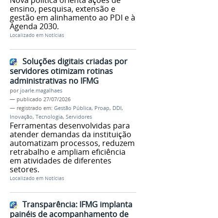
Nova política orienta ações de
ensino, pesquisa, extensão e
gestão em alinhamento ao PDI e à
Agenda 2030.
Localizado em
Notícias
Soluções digitais criadas por
servidores otimizam rotinas
administrativas no IFMG
por
joarle.magalhaes
—
publicado
27/07/2026
— registrado em:
Gestão Pública
,
Proap
,
DDI
,
Inovação
,
Tecnologia
,
Servidores
Ferramentas desenvolvidas para
atender demandas da instituição
automatizam processos, reduzem
retrabalho e ampliam eficiência
em atividades de diferentes
setores.
Localizado em
Notícias
Transparência: IFMG implanta
painéis de acompanhamento de