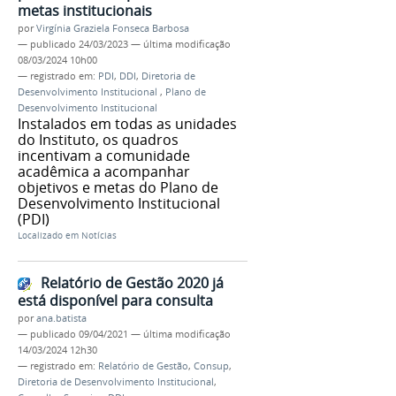
metas institucionais
por
Virgínia Graziela Fonseca Barbosa
—
publicado
24/03/2023
—
última modificação
08/03/2024 10h00
— registrado em:
PDI
,
DDI
,
Diretoria de
Desenvolvimento Institucional
,
Plano de
Desenvolvimento Institucional
Instalados em todas as unidades
do Instituto, os quadros
incentivam a comunidade
acadêmica a acompanhar
objetivos e metas do Plano de
Desenvolvimento Institucional
(PDI)
Localizado em
Notícias
Relatório de Gestão 2020 já
está disponível para consulta
por
ana.batista
—
publicado
09/04/2021
—
última modificação
14/03/2024 12h30
— registrado em:
Relatório de Gestão
,
Consup
,
Diretoria de Desenvolvimento Institucional
,