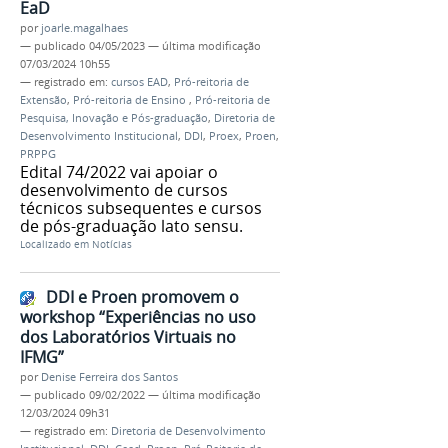
EaD
por
joarle.magalhaes
—
publicado
04/05/2023
—
última modificação
07/03/2024 10h55
— registrado em:
cursos EAD
,
Pró-reitoria de
Extensão
,
Pró-reitoria de Ensino
,
Pró-reitoria de
Pesquisa, Inovação e Pós-graduação
,
Diretoria de
Desenvolvimento Institucional
,
DDI
,
Proex
,
Proen
,
PRPPG
Edital 74/2022 vai apoiar o
desenvolvimento de cursos
técnicos subsequentes e cursos
de pós-graduação lato sensu.
Localizado em
Notícias
DDI e Proen promovem o
workshop “Experiências no uso
dos Laboratórios Virtuais no
IFMG”
por
Denise Ferreira dos Santos
—
publicado
09/02/2022
—
última modificação
12/03/2024 09h31
— registrado em:
Diretoria de Desenvolvimento