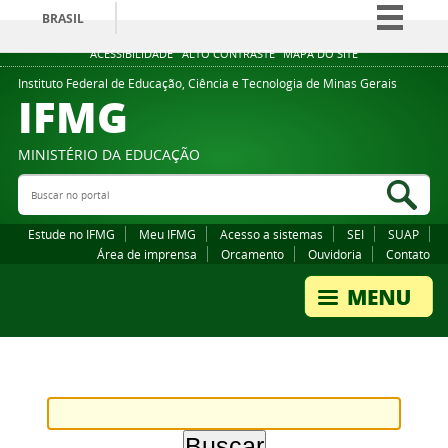
BRASIL
Simplifique!
ACESSIBILIDADE
ALTO CONTRASTE
MAPA DO SITE
Comunica BR
Instituto Federal de Educação, Ciência e Tecnologia de Minas Gerais
IFMG
Participe
Acesso à informação
MINISTÉRIO DA EDUCAÇÃO
Legislação
Buscar no portal
Bus
Canais
Estude no IFMG
Meu IFMG
Acesso a sistemas
SEI
SUAP
Área de imprensa
Orcamento
Ouvidoria
Contato