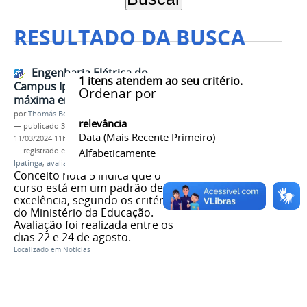
RESULTADO DA BUSCA
Engenharia Elétrica do
1
itens atendem ao seu critério.
Campus Ipatinga obtém nota
Ordenar por
máxima em avaliação do MEC
por
Thomás Bertozzi de Oliveira e Sousa Leão
relevância
—
publicado
30/08/2022
—
última modificação
Data (mais Recente Primeiro)
11/03/2024 11h30
— registrado em:
Engenharia Elétrica
Alfabeticamente
,
Campus
Ipatinga
,
avaliação
,
MEC
,
nota 5
Conceito nota 5 indica que o
curso está em um padrão de total
excelência, segundo os critérios
do Ministério da Educação.
Avaliação foi realizada entre os
dias 22 e 24 de agosto.
Localizado em
Notícias