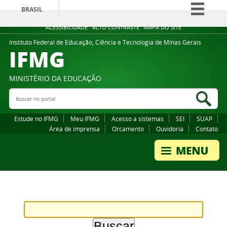
BRASIL
Simplifique!
ACESSIBILIDADE
ALTO CONTRASTE
MAPA DO SITE
Comunica BR
Instituto Federal de Educação, Ciência e Tecnologia de Minas Gerais
IFMG
Participe
Acesso à informação
MINISTÉRIO DA EDUCAÇÃO
Legislação
Buscar no portal
Bus
Canais
Estude no IFMG
Meu IFMG
Acesso a sistemas
SEI
SUAP
Área de imprensa
Orcamento
Ouvidoria
Contato