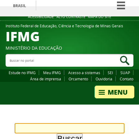
BRASIL
Simplifique!
ACESSIBILIDADE
ALTO CONTRASTE
MAPA DO SITE
Comunica BR
Instituto Federal de Educação, Ciência e Tecnologia de Minas Gerais
IFMG
Participe
Acesso à informação
MINISTÉRIO DA EDUCAÇÃO
Legislação
Buscar no portal
Bus
Canais
Estude no IFMG
Meu IFMG
Acesso a sistemas
SEI
SUAP
Área de imprensa
Orcamento
Ouvidoria
Contato