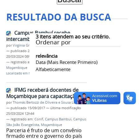
RESULTADO DA BUSCA
Campus Bambuí recebe
3
itens atendem ao seu critério.
intercambistas de Moçambique
Ordenar por
por
Virgínia Graziela Fonseca Barbosa
—
publicado
27/11/2018
—
última modificação
relevância
20/03/2024 08h52
Data (mais Recente Primeiro)
— registrado em:
Campus Bambuí
,
intercâmbio
,
Moçambique
Alfabeticamente
Localizado em
Notícias
IFMG receberá docentes de
Moçambique para capacitação
por
Thomás Bertozzi de Oliveira e Sousa Leão
—
publicado
15/09/2017
—
última modificação
25/03/2024 12h44
— registrado em:
Conif
,
Campus Bambuí
,
Campus
São João Evangelista
,
Moçambique
Parceria é fruto de um convênio
firmado entre o governo do país