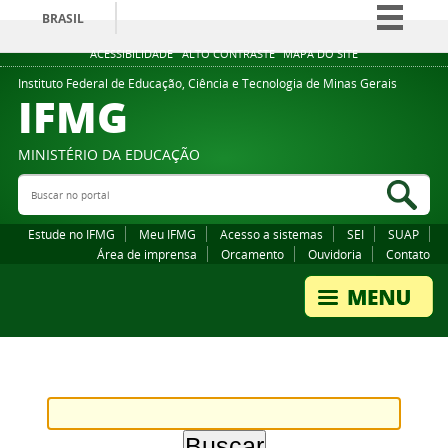
BRASIL
Simplifique!
ACESSIBILIDADE
ALTO CONTRASTE
MAPA DO SITE
Comunica BR
Instituto Federal de Educação, Ciência e Tecnologia de Minas Gerais
IFMG
Participe
Acesso à informação
MINISTÉRIO DA EDUCAÇÃO
Legislação
Buscar no portal
Bus
Canais
Estude no IFMG
Meu IFMG
Acesso a sistemas
SEI
SUAP
Área de imprensa
Orcamento
Ouvidoria
Contato