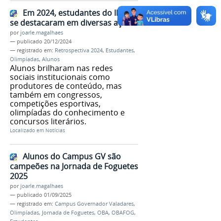
Em 2024, estudantes do IFMG
se destacaram em diversas ações
por
joarle.magalhaes
—
publicado
20/12/2024
— registrado em:
Retrospectiva 2024
,
Estudantes
,
Olimpíadas
,
Alunos
Alunos brilharam nas redes
sociais institucionais como
produtores de conteúdo, mas
também em congressos,
competições esportivas,
olimpíadas do conhecimento e
concursos literários.
Localizado em
Notícias
Alunos do Campus GV são
campeões na Jornada de Foguetes
2025
por
joarle.magalhaes
—
publicado
01/09/2025
— registrado em:
Campus Governador Valadares
,
Olimpíadas
,
Jornada de Foguetes
,
OBA
,
OBAFOG
,