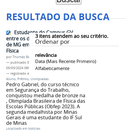
RESULTADO DA BUSCA
Estudante do Campus GV
3
itens atendem ao seu critério.
entre os dois únicos medalhistas
Ordenar por
de MG em olimpíada nacional de
Física
relevância
por
Thomás Bertozzi de Oliveira e Sousa Leão
Data (mais Recente Primeiro)
—
publicado
05/02/2024
—
última modificação
Alfabeticamente
05/03/2024 08h19
— registrado em:
Campus Governador Valadares
,
Aluno
,
Prêmio
,
Olimpíadas
Pedro Gabriel, do curso técnico
em Segurança do Trabalho,
conquistou medalha de bronze na
, Olimpíada Brasileira de Física das
Escolas Públicas (Obfep 2023). A
segunda medalhista por Minas
Gerais é uma estudante do IF Sul
de Minas
Localizado em
Notícias