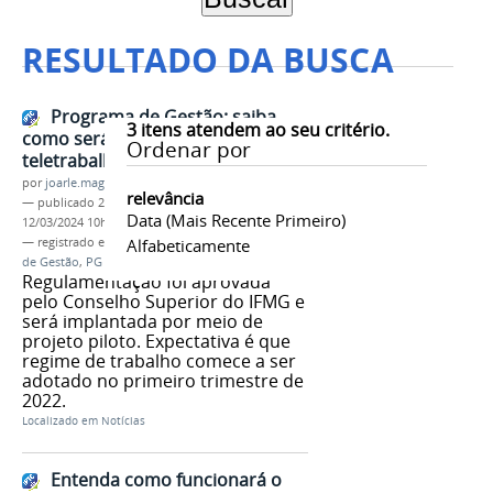
RESULTADO DA BUSCA
Programa de Gestão: saiba
3
itens atendem ao seu critério.
como será a implantação do
Ordenar por
teletrabalho
por
joarle.magalhaes
relevância
—
publicado
22/12/2021
—
última modificação
Data (mais Recente Primeiro)
12/03/2024 10h38
— registrado em:
Consup
Alfabeticamente
,
teletrabalho
,
Programa
de Gestão
,
PG IFMG
Regulamentação foi aprovada
pelo Conselho Superior do IFMG e
será implantada por meio de
projeto piloto. Expectativa é que
regime de trabalho comece a ser
adotado no primeiro trimestre de
2022.
Localizado em
Notícias
Entenda como funcionará o