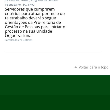
de Pessoas
,
Progep
,
Programa de Gestão -
Teletrabalho
,
PG IFMG
Servidores que cumprirem
critérios para atuar por meio do
teletrabalho deverão seguir
orientações da Pró-reitoria de
Gestão de Pessoas para iniciar o
processo na sua Unidade
Organizacional.
Localizado em
Notícias
Voltar para o topo