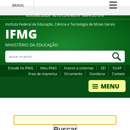
BRASIL
Simplifique!
ACESSIBILIDADE
ALTO CONTRASTE
MAPA DO SITE
Comunica BR
Instituto Federal de Educação, Ciência e Tecnologia de Minas Gerais
IFMG
Participe
Acesso à informação
MINISTÉRIO DA EDUCAÇÃO
Legislação
Buscar no portal
Bus
Canais
Estude no IFMG
Meu IFMG
Acesso a sistemas
SEI
SUAP
Área de imprensa
Orcamento
Ouvidoria
Contato