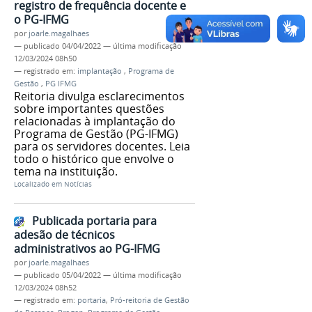
registro de frequência docente e
o PG-IFMG
por
joarle.magalhaes
—
publicado
04/04/2022
—
última modificação
12/03/2024 08h50
— registrado em:
implantação
,
Programa de
Gestão
,
PG IFMG
Reitoria divulga esclarecimentos
sobre importantes questões
relacionadas à implantação do
Programa de Gestão (PG-IFMG)
para os servidores docentes. Leia
todo o histórico que envolve o
tema na instituição.
Localizado em
Notícias
Publicada portaria para
adesão de técnicos
administrativos ao PG-IFMG
por
joarle.magalhaes
—
publicado
05/04/2022
—
última modificação
12/03/2024 08h52
— registrado em:
portaria
,
Pró-reitoria de Gestão