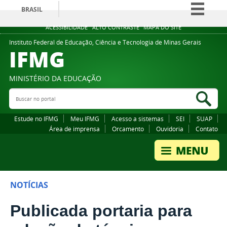
BRASIL
Simplifique!
ACESSIBILIDADE
ALTO CONTRASTE
MAPA DO SITE
Comunica BR
Instituto Federal de Educação, Ciência e Tecnologia de Minas Gerais
IFMG
Participe
Acesso à informação
MINISTÉRIO DA EDUCAÇÃO
Legislação
Buscar no portal
Bus
Canais
Estude no IFMG
Meu IFMG
Acesso a sistemas
SEI
SUAP
Área de imprensa
Orcamento
Ouvidoria
Contato
NOTÍCIAS
Publicada portaria para