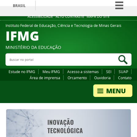
BRASIL
Simplifique!
ACESSIBILIDADE
ALTO CONTRASTE
MAPA DO SITE
Comunica BR
Instituto Federal de Educação, Ciência e Tecnologia de Minas Gerais
IFMG
Participe
Acesso à informação
MINISTÉRIO DA EDUCAÇÃO
Legislação
Buscar no portal
Bus
Canais
Estude no IFMG
Meu IFMG
Acesso a sistemas
SEI
SUAP
Área de imprensa
Orcamento
Ouvidoria
Contato