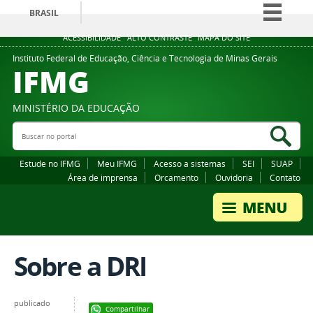
BRASIL
Simplifique!
ACESSIBILIDADE
ALTO CONTRASTE
MAPA DO SITE
Comunica BR
Instituto Federal de Educação, Ciência e Tecnologia de Minas Gerais
IFMG
Participe
Acesso à informação
MINISTÉRIO DA EDUCAÇÃO
Legislação
Buscar no portal
Bus
Canais
Estude no IFMG
Meu IFMG
Acesso a sistemas
SEI
SUAP
Área de imprensa
Orcamento
Ouvidoria
Contato
Sobre a DRI
publicado
Compartilhar