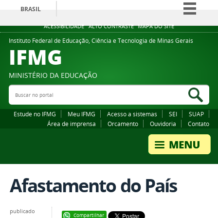
BRASIL
Simplifique!
ACESSIBILIDADE
ALTO CONTRASTE
MAPA DO SITE
Comunica BR
Instituto Federal de Educação, Ciência e Tecnologia de Minas Gerais
IFMG
Participe
Acesso à informação
MINISTÉRIO DA EDUCAÇÃO
Legislação
Buscar no portal
Bus
Canais
Estude no IFMG
Meu IFMG
Acesso a sistemas
SEI
SUAP
Área de imprensa
Orcamento
Ouvidoria
Contato
Afastamento do País
publicado
Compartilhar