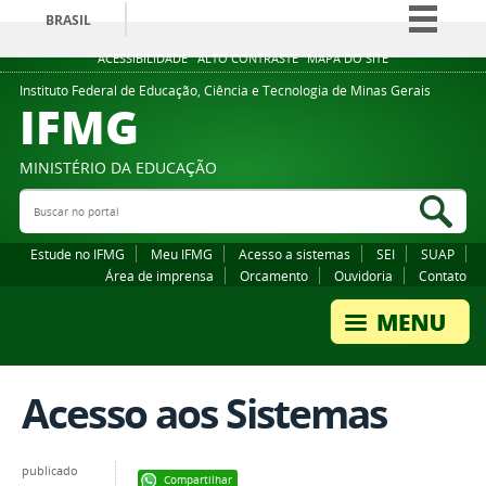
BRASIL
Simplifique!
ACESSIBILIDADE
ALTO CONTRASTE
MAPA DO SITE
Comunica BR
Instituto Federal de Educação, Ciência e Tecnologia de Minas Gerais
IFMG
Participe
Acesso à informação
MINISTÉRIO DA EDUCAÇÃO
Legislação
Buscar no portal
Bus
Canais
Estude no IFMG
Meu IFMG
Acesso a sistemas
SEI
SUAP
Área de imprensa
Orcamento
Ouvidoria
Contato
Acesso aos Sistemas
publicado
Compartilhar