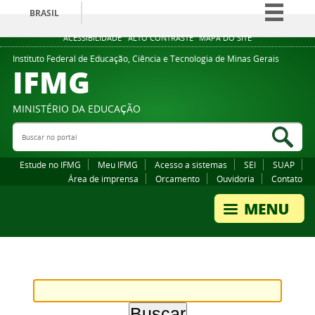
BRASIL
Simplifique!
ACESSIBILIDADE
ALTO CONTRASTE
MAPA DO SITE
Comunica BR
Instituto Federal de Educação, Ciência e Tecnologia de Minas Gerais
IFMG
Participe
Acesso à informação
MINISTÉRIO DA EDUCAÇÃO
Legislação
Buscar no portal
Bus
Canais
Estude no IFMG
Meu IFMG
Acesso a sistemas
SEI
SUAP
Área de imprensa
Orcamento
Ouvidoria
Contato