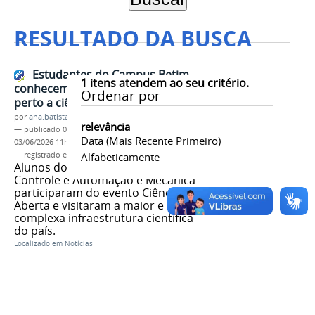
RESULTADO DA BUSCA
Estudantes do Campus Betim
1
itens atendem ao seu critério.
conhecem o Sirius e vivenciam de
Ordenar por
perto a ciência de ponta brasileira
por
ana.batista
relevância
—
publicado
03/06/2026
—
última modificação
Data (mais Recente Primeiro)
03/06/2026 11h43
— registrado em:
Campus Betim
Alfabeticamente
,
Sirius
Alunos dos cursos Engenharias de
Controle e Automação e Mecânica
participaram do evento Ciência
Aberta e visitaram a maior e mais
complexa infraestrutura científica
do país.
Localizado em
Notícias