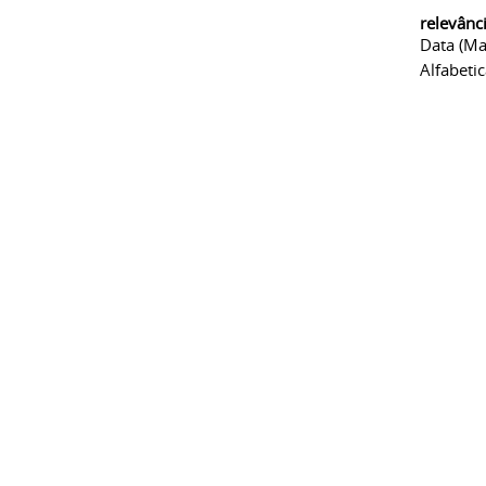
relevânc
Data (ma
Alfabeti