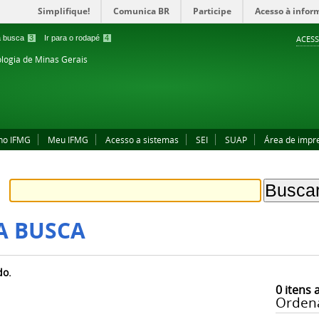
Simplifique!
Comunica BR
Participe
Acesso à infor
 a busca
3
Ir para o rodapé
4
ACESS
ologia de Minas Gerais
no IFMG
Meu IFMG
Acesso a sistemas
SEI
SUAP
Área de impr
A BUSCA
do.
0
itens 
Orden