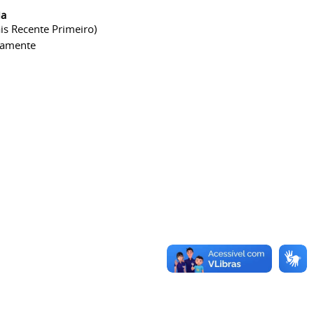
ia
is Recente Primeiro)
camente