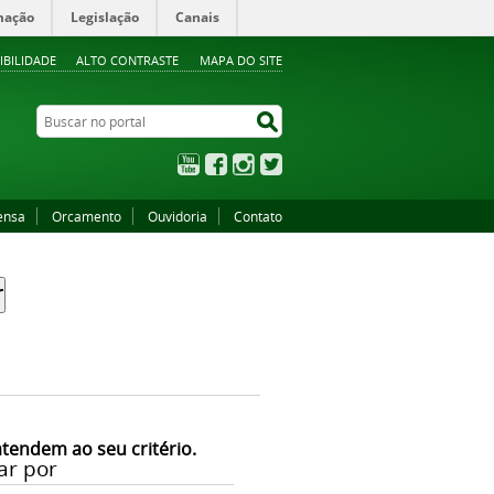
mação
Legislação
Canais
IBILIDADE
ALTO CONTRASTE
MAPA DO SITE
Buscar no portal
Buscar no portal
YouTube
Facebook
Instagram
Twitter
ensa
Orcamento
Ouvidoria
Contato
atendem ao seu critério.
ar por