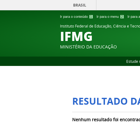
BRASIL
Ir para o conteúdo
1
Ir para o menu
2
Ir para
Instituto Federal de Educação, Ciência e Tecn
IFMG
MINISTÉRIO DA EDUCAÇÃO
Estude 
RESULTADO D
Nenhum resultado foi encontra