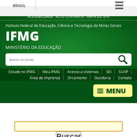
BRASIL
Simplifique!
ACESSIBILIDADE
ALTO CONTRASTE
MAPA DO SITE
Comunica BR
Instituto Federal de Educação, Ciência e Tecnologia de Minas Gerais
IFMG
Participe
Acesso à informação
MINISTÉRIO DA EDUCAÇÃO
Legislação
Buscar no portal
Bus
Canais
Estude no IFMG
Meu IFMG
Acesso a sistemas
SEI
SUAP
Área de imprensa
Orcamento
Ouvidoria
Contato