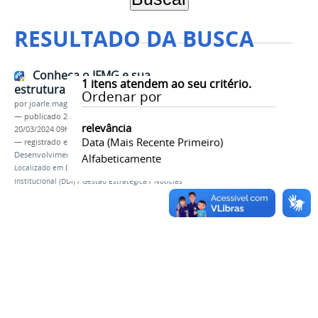
RESULTADO DA BUSCA
Conheça o IFMG e sua
1
itens atendem ao seu critério.
estrutura
Ordenar por
por
joarle.magalhaes
—
publicado
25/09/2018
—
última modificação
relevância
20/03/2024 09h32
Data (mais Recente Primeiro)
— registrado em:
DDI
,
estrutura
,
Plano de
Desenvolvimento Institucional
Alfabeticamente
Localizado em
Diretoria de Desenvolvimento
Institucional (DDI)
/
Gestão Estratégica
/
Noticias