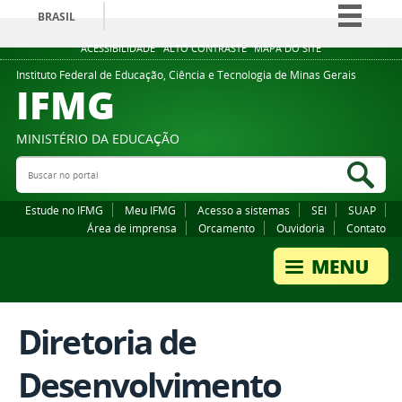
BRASIL
Simplifique!
ACESSIBILIDADE
ALTO CONTRASTE
MAPA DO SITE
Comunica BR
Instituto Federal de Educação, Ciência e Tecnologia de Minas Gerais
IFMG
Participe
Acesso à informação
MINISTÉRIO DA EDUCAÇÃO
Legislação
Buscar no portal
Bus
Canais
Estude no IFMG
Meu IFMG
Acesso a sistemas
SEI
SUAP
Área de imprensa
Orcamento
Ouvidoria
Contato
Diretoria de
Desenvolvimento