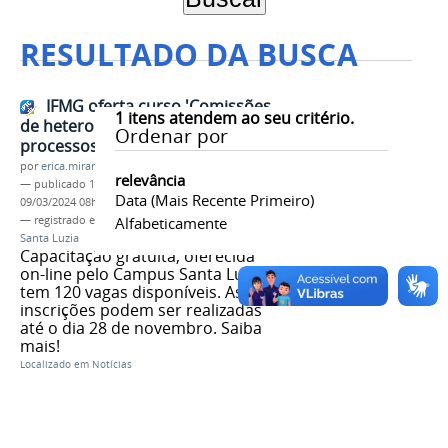
RESULTADO DA BUSCA
IFMG oferta curso 'Comissões
1
itens atendem ao seu critério.
de heteroidentificação em
Ordenar por
processos seletivos'
por
erica.miranda
relevância
—
publicado
10/11/2022
—
última modificação
Data (mais Recente Primeiro)
09/03/2024 08h02
— registrado em:
heteroidentificação
Alfabeticamente
,
Campus
Santa Luzia
Capacitação gratuita, oferecida
on-line pelo Campus Santa Luzia,
tem 120 vagas disponíveis. As
inscrições podem ser realizadas
até o dia 28 de novembro. Saiba
mais!
Localizado em
Notícias