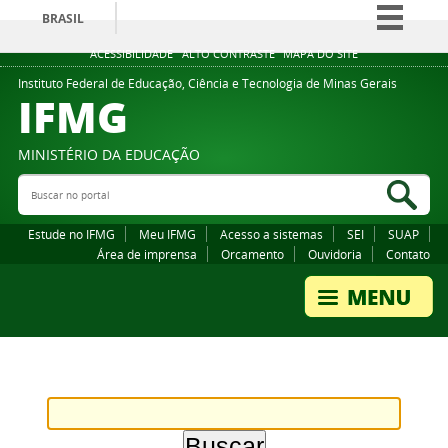
BRASIL
Simplifique!
ACESSIBILIDADE
ALTO CONTRASTE
MAPA DO SITE
Comunica BR
Instituto Federal de Educação, Ciência e Tecnologia de Minas Gerais
IFMG
Participe
Acesso à informação
MINISTÉRIO DA EDUCAÇÃO
Legislação
Buscar no portal
Bus
Canais
Estude no IFMG
Meu IFMG
Acesso a sistemas
SEI
SUAP
Área de imprensa
Orcamento
Ouvidoria
Contato