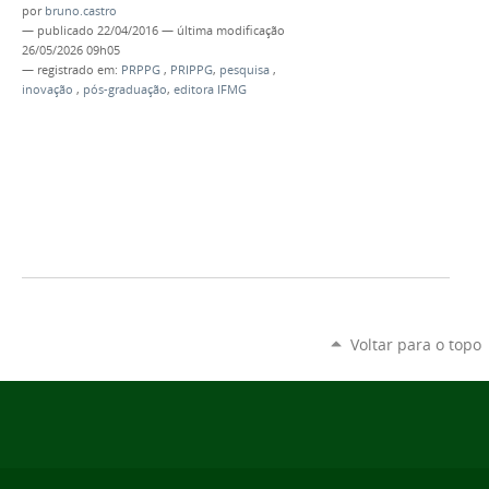
por
bruno.castro
—
publicado
22/04/2016
—
última modificação
26/05/2026 09h05
— registrado em:
PRPPG
,
PRIPPG
,
pesquisa
,
inovação
,
pós-graduação
,
editora IFMG
Voltar para o topo