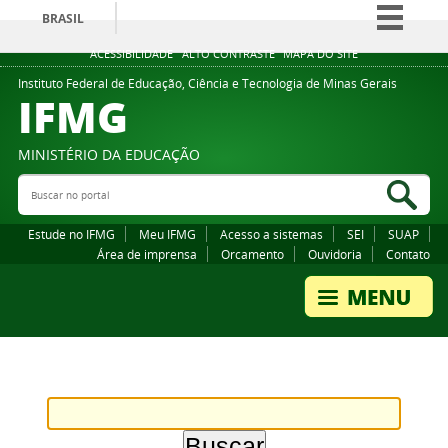
BRASIL
Simplifique!
ACESSIBILIDADE
ALTO CONTRASTE
MAPA DO SITE
Comunica BR
Instituto Federal de Educação, Ciência e Tecnologia de Minas Gerais
IFMG
Participe
Acesso à informação
MINISTÉRIO DA EDUCAÇÃO
Legislação
Buscar no portal
Bus
Canais
Estude no IFMG
Meu IFMG
Acesso a sistemas
SEI
SUAP
Área de imprensa
Orcamento
Ouvidoria
Contato