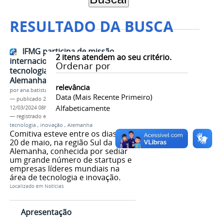
RESULTADO DA BUSCA
IFMG participa de missão
2
itens atendem ao seu critério.
internacional focada em
Ordenar por
tecnologia e inovação na
Alemanha
relevância
por
ana.batista
Data (mais Recente Primeiro)
—
publicado
23/05/2022
—
última modificação
Alfabeticamente
12/03/2024 08h18
— registrado em:
missão internacional
,
Setec
,
tecnologia
,
inovação
,
Alemanha
Comitiva esteve entre os dias 15 e
20 de maio, na região Sul da
Alemanha, conhecida por sediar
um grande número de startups e
empresas líderes mundiais na
área de tecnologia e inovação.
Localizado em
Notícias
Apresentação