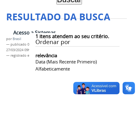
RESULTADO DA BUSCA
Acesso a Sistemas
1
itens atendem ao seu critério.
por
Brasil
Ordenar por
—
publicado
01/01/2014
—
última modificação
27/03/2024 09h52
relevância
— registrado em:
sistemas
,
opensource
,
acesso
Data (mais Recente Primeiro)
Alfabeticamente