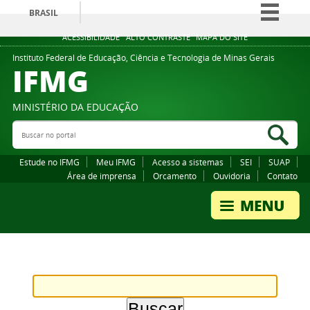
BRASIL
Simplifique!
ACESSIBILIDADE
ALTO CONTRASTE
MAPA DO SITE
Comunica BR
Instituto Federal de Educação, Ciência e Tecnologia de Minas Gerais
IFMG
Participe
Acesso à informação
MINISTÉRIO DA EDUCAÇÃO
Legislação
Buscar no portal
Bus
Canais
Estude no IFMG
Meu IFMG
Acesso a sistemas
SEI
SUAP
Área de imprensa
Orcamento
Ouvidoria
Contato