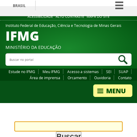
BRASIL
Simplifique!
ACESSIBILIDADE
ALTO CONTRASTE
MAPA DO SITE
Comunica BR
Instituto Federal de Educação, Ciência e Tecnologia de Minas Gerais
IFMG
Participe
Acesso à informação
MINISTÉRIO DA EDUCAÇÃO
Legislação
Buscar no portal
Bus
Canais
Estude no IFMG
Meu IFMG
Acesso a sistemas
SEI
SUAP
Área de imprensa
Orcamento
Ouvidoria
Contato