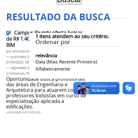
RESULTADO DA BUSCA
Campus Piumhi oferta bolsas
1
itens atendem ao seu critério.
de R$ 1.400 para especialistas em
Ordenar por
BIM
por
ana.batista
relevância
—
publicado
07/04/2026
—
última modificação
Data (mais Recente Primeiro)
07/04/2026 10h41
— registrado em:
Campus Piumhi
Alfabeticamente
,
vagas
,
professores
,
BIM
Oportunidade busca profissionais
das áreas de Engenharia e
Arquitetura para atuarem como
professores bolsistas em curso de
especialização aplicada a
edificações.
Localizado em
Notícias