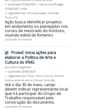
—
publicado
07/08/2025
—
última modificação
07/08/2025 11h04
— registrado em:
Pós-Graduação
,
Extensão
,
Proext-PG
Ação busca identificar projetos
em andamento ou planejados nos
cursos de mestrado do Instituto,
visando edital de fomento
Localizado em
Notícias
ProexC inicia ações para
elaborar a Política de Arte e
Cultura do IFMG
por
joarle.magalhaes
—
publicado
20/05/2025
— registrado em:
Proex
,
Arte e Cultura
,
Política
Institucional de Arte e Cultura
,
Extensão
Até o dia 30 de maio, campi
devem indicar representante local
que irá participar do Grupo de
Trabalho responsável pela
construção do documento.
Localizado em
Notícias