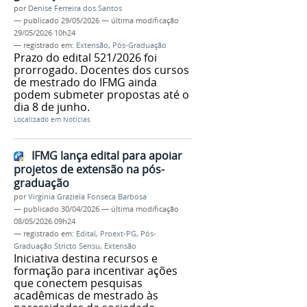
por
Denise Ferreira dos Santos
—
publicado
29/05/2026
—
última modificação
29/05/2026 10h24
— registrado em:
Extensão
,
Pós-Graduação
Prazo do edital 521/2026 foi
prorrogado. Docentes dos cursos
de mestrado do IFMG ainda
podem submeter propostas até o
dia 8 de junho.
Localizado em
Notícias
IFMG lança edital para apoiar
projetos de extensão na pós-
graduação
por
Virgínia Graziela Fonseca Barbosa
—
publicado
30/04/2026
—
última modificação
08/05/2026 09h24
— registrado em:
Edital
,
Proext-PG
,
Pós-
Graduação Stricto Sensu
,
Extensão
Iniciativa destina recursos e
formação para incentivar ações
que conectem pesquisas
acadêmicas de mestrado às