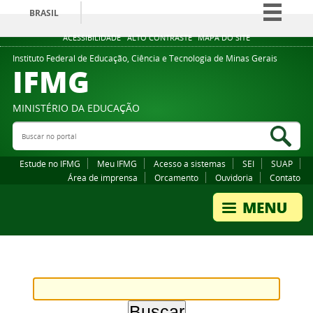
BRASIL
Simplifique!
ACESSIBILIDADE
ALTO CONTRASTE
MAPA DO SITE
Comunica BR
Instituto Federal de Educação, Ciência e Tecnologia de Minas Gerais
IFMG
Participe
Acesso à informação
MINISTÉRIO DA EDUCAÇÃO
Legislação
Buscar no portal
Bus
Canais
Estude no IFMG
Meu IFMG
Acesso a sistemas
SEI
SUAP
Área de imprensa
Orcamento
Ouvidoria
Contato