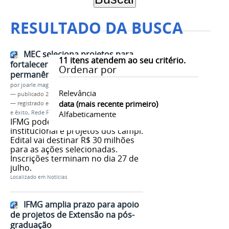
RESULTADO DA BUSCA
MEC seleciona projetos para
11
itens atendem ao seu critério.
fortalecer ações de acesso,
Ordenar por
permanência e êxito estudantil
por
joarle.magalhaes
Relevância
—
publicado
22/07/2026
data (mais recente primeiro)
— registrado em:
Setec/MEC
,
Acesso, permanência
e êxito
,
Rede Federal
Alfabeticamente
,
MEC
,
Extensão
IFMG pode submeter proposta
institucional e projetos dos campi.
Edital vai destinar R$ 30 milhões
para as ações selecionadas.
Inscrições terminam no dia 27 de
julho.
Localizado em
Notícias
IFMG amplia prazo para apoio
de projetos de Extensão na pós-
graduação