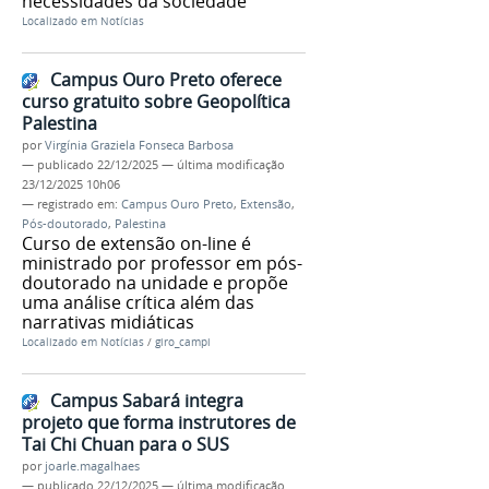
necessidades da sociedade
Localizado em
Notícias
Campus Ouro Preto oferece
curso gratuito sobre Geopolítica
Palestina
por
Virgínia Graziela Fonseca Barbosa
—
publicado
22/12/2025
—
última modificação
23/12/2025 10h06
— registrado em:
Campus Ouro Preto
,
Extensão
,
Pós-doutorado
,
Palestina
Curso de extensão on-line é
ministrado por professor em pós-
doutorado na unidade e propõe
uma análise crítica além das
narrativas midiáticas
Localizado em
Notícias
/
giro_campi
Campus Sabará integra
projeto que forma instrutores de
Tai Chi Chuan para o SUS
por
joarle.magalhaes
—
publicado
22/12/2025
—
última modificação