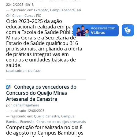
22/12/2025 13h18
— registrado em:
Extensão
,
Campus Sabará
,
Tai
Chi Chuan
,
Cursos FIC
Ciclo 2023–2025 da ação
educacional realizada em parceria
com a Escola de Saúde Pública de
Minas Gerais e a Secretaria de
Estado de Saúde qualificou 316
profissionais, ampliando a oferta
de práticas integrativas em
centros e unidades básicas de
saúde.
Localizado em
Notícias
Conheça os vencedores do
Concurso do Queijo Minas
Artesanal da Canastra
por
joarle.magalhaes
—
publicado
12/08/2025
— registrado em:
Queijo Canastra
,
Campus
Bambuí
,
Extensão
,
Concurso de queijos artesanais
Competição foi realizada no dia 8
de agosto no Campus Bambuí; os