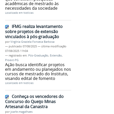
acadêmicas de mestrado às
necessidades da sociedade
Localizado em
Notícias
IFMG realiza levantamento
sobre projetos de extensão
vinculados à pós-graduação
por
Virgínia Graziela Fonseca Barbosa
—
publicado
07/08/2025
—
última modificação
07/08/2025 11h04
— registrado em:
Pós-Graduação
,
Extensão
,
Proext-PG
Ação busca identificar projetos
em andamento ou planejados nos
cursos de mestrado do Instituto,
visando edital de fomento
Localizado em
Notícias
Conheça os vencedores do
Concurso do Queijo Minas
Artesanal da Canastra
por
joarle.magalhaes