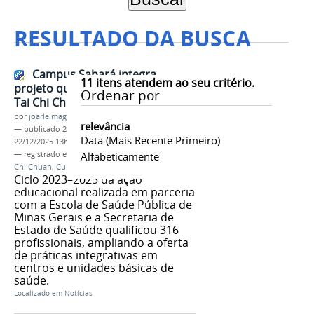
RESULTADO DA BUSCA
Campus Sabará integra
11
itens atendem ao seu critério.
projeto que forma instrutores de
Ordenar por
Tai Chi Chuan para o SUS
por
joarle.magalhaes
relevância
—
publicado
22/12/2025
—
última modificação
Data (mais Recente Primeiro)
22/12/2025 13h18
— registrado em:
Extensão
Alfabeticamente
,
Campus Sabará
,
Tai
Chi Chuan
,
Cursos FIC
Ciclo 2023–2025 da ação
educacional realizada em parceria
com a Escola de Saúde Pública de
Minas Gerais e a Secretaria de
Estado de Saúde qualificou 316
profissionais, ampliando a oferta
de práticas integrativas em
centros e unidades básicas de
saúde.
Localizado em
Notícias