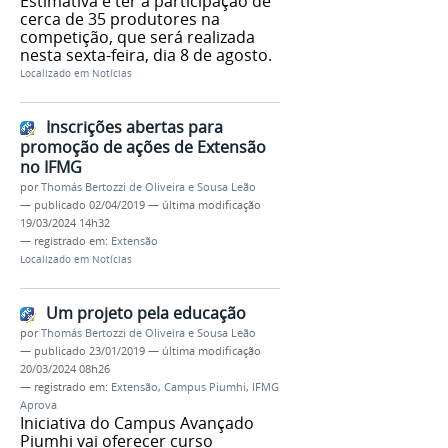
Estimativa é ter a participação de
cerca de 35 produtores na
competição, que será realizada
nesta sexta-feira, dia 8 de agosto.
Localizado em
Notícias
Inscrições abertas para
promoção de ações de Extensão
no IFMG
por
Thomás Bertozzi de Oliveira e Sousa Leão
—
publicado
02/04/2019
—
última modificação
19/03/2024 14h32
— registrado em:
Extensão
Localizado em
Notícias
Um projeto pela educação
por
Thomás Bertozzi de Oliveira e Sousa Leão
—
publicado
23/01/2019
—
última modificação
20/03/2024 08h26
— registrado em:
Extensão
,
Campus Piumhi
,
IFMG
Aprova
Iniciativa do Campus Avançado
Piumhi vai oferecer curso