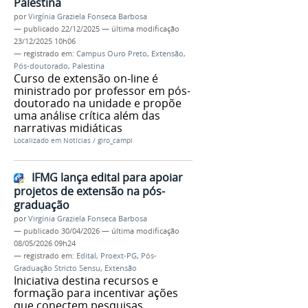
Palestina
por
Virgínia Graziela Fonseca Barbosa
—
publicado
22/12/2025
—
última modificação
23/12/2025 10h06
— registrado em:
Campus Ouro Preto
,
Extensão
,
Pós-doutorado
,
Palestina
Curso de extensão on-line é
ministrado por professor em pós-
doutorado na unidade e propõe
uma análise crítica além das
narrativas midiáticas
Localizado em
Notícias
/
giro_campi
IFMG lança edital para apoiar
projetos de extensão na pós-
graduação
por
Virgínia Graziela Fonseca Barbosa
—
publicado
30/04/2026
—
última modificação
08/05/2026 09h24
— registrado em:
Edital
,
Proext-PG
,
Pós-
Graduação Stricto Sensu
,
Extensão
Iniciativa destina recursos e
formação para incentivar ações
que conectem pesquisas