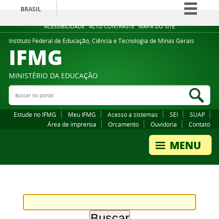
BRASIL
Simplifique!
ACESSIBILIDADE
ALTO CONTRASTE
MAPA DO SITE
Comunica BR
Instituto Federal de Educação, Ciência e Tecnologia de Minas Gerais
IFMG
Participe
Acesso à informação
MINISTÉRIO DA EDUCAÇÃO
Legislação
Buscar no portal
Bus
Canais
Estude no IFMG
Meu IFMG
Acesso a sistemas
SEI
SUAP
Área de imprensa
Orcamento
Ouvidoria
Contato