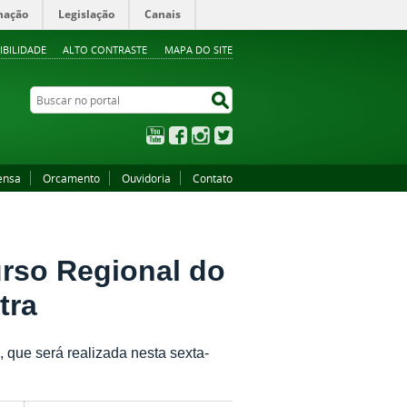
mação
Legislação
Canais
IBILIDADE
ALTO CONTRASTE
MAPA DO SITE
Buscar no portal
Buscar no portal
YouTube
Facebook
Instagram
Twitter
ensa
Orcamento
Ouvidoria
Contato
rso Regional do
tra
, que será realizada nesta sexta-