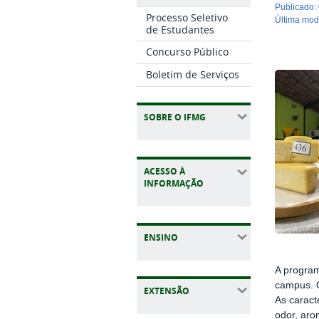
publicado
:
Processo Seletivo
última mo
de Estudantes
Concurso Público
Boletim de Serviços
SOBRE O IFMG
ACESSO À
INFORMAÇÃO
ENSINO
A program
campus. O
EXTENSÃO
As caract
odor, aro