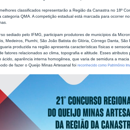
melhores classificados representarão a Região da Canastra no 18º Co
a categoria QMA. A competição estadual está marcada para ocorrer no
nas.
so sediado pelo IFMG, participam produtores de municípios da Micro
lis, Medeiros, Piumhi, São João Batista do Glória, Córrego Danta, Sã
 iguaria produzida na região apresenta características físicas e sensor
de fatores relacionados ao clima, topografia e altitude. Esses atribut
 ácido, aparência interna homogênea, que varia de semidura a macia
odo de fazer o Queijo Minas Artesanal foi
reconhecido como Patrimônio Im