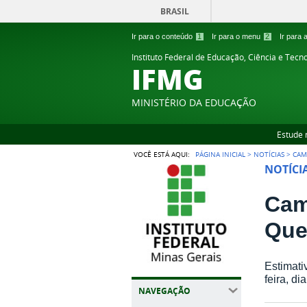
BRASIL
Ir para o conteúdo
1
Ir para o menu
2
Ir para
Instituto Federal de Educação, Ciência e Tecn
IFMG
MINISTÉRIO DA EDUCAÇÃO
Estude 
VOCÊ ESTÁ AQUI:
PÁGINA INICIAL
>
NOTÍCIAS
>
CAM
NOTÍCI
Cam
Que
Estimati
feira, di
NAVEGAÇÃO