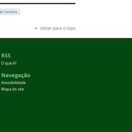
ijo Canastra
Voltar para o topo
RSS
O que é?
Navegação
Acessibilidade
Mapa do site