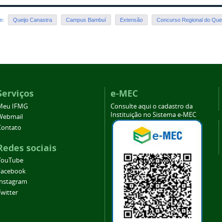
em:
Queijo Canastra
Campus Bambuí
Extensão
Concurso Regional do Que
Serviços
e-MEC
Meu IFMG
Consulte aqui o cadastro da
Instituição no Sistema e-MEC
Webmail
Contato
Redes sociais
YouTube
Facebook
Instagram
witter