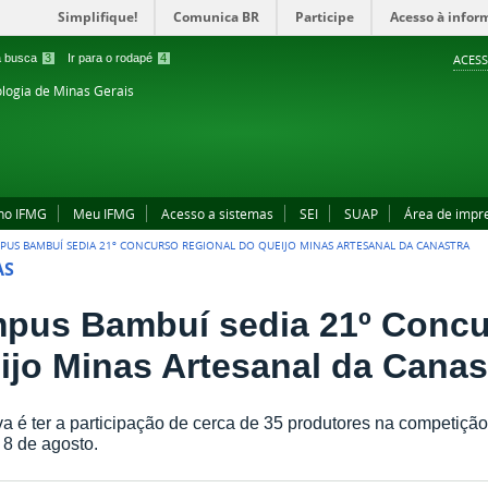
Simplifique!
Comunica BR
Participe
Acesso à infor
 a busca
3
Ir para o rodapé
4
ACESS
ologia de Minas Gerais
no IFMG
Meu IFMG
Acesso a sistemas
SEI
SUAP
Área de impr
PUS BAMBUÍ SEDIA 21º CONCURSO REGIONAL DO QUEIJO MINAS ARTESANAL DA CANASTRA
AS
pus Bambuí sedia 21º Concu
ijo Minas Artesanal da Canas
va é ter a participação de cerca de 35 produtores na competição
a 8 de agosto.