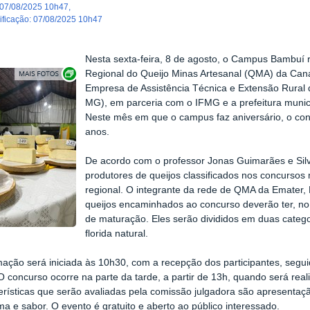
07/08/2025 10h47
,
dificação
:
07/08/2025 10h47
Nesta sexta-feira, 8 de agosto, o Campus Bambuí 
Exibir carrossel de imagens
Regional do Queijo Minas Artesanal (QMA) da Cana
Empresa de Assistência Técnica e Extensão Rural 
MG), em parceria com o IFMG e a prefeitura munic
Neste mês em que o campus faz aniversário, o co
anos.
De acordo com o professor Jonas Guimarães e Silv
produtores de queijos classificados nos concursos
regional. O integrante da rede de QMA da Emater, 
queijos encaminhados ao concurso deverão ter, no
de maturação. Eles serão divididos em duas catego
florida natural.
ação será iniciada às 10h30, com a recepção dos participantes, segu
 concurso ocorre na parte da tarde, a partir de 13h, quando será reali
erísticas que serão avaliadas pela comissão julgadora são apresentação
ma e sabor.
O evento é gratuito e aberto ao público interessado.