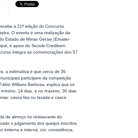
recebe a 21ª edição do Concurso
stra. O evento é uma realização da
do Estado de Minas Gerais (Emater-
ipal, e apoio do Sicoob-Credibam.
ncurso integra as comemorações dos 57
a, a estimativa é que cerca de 35
 municipais participem da competição
Fábio Willians Barbosa, explica que os
 mínimo, 14 dias, e no máximo, 30 dias
rias: casca lisa ou lavada e casca
ida de almoço no restaurante do
zado o julgamento dos queijos inscritos.
 externa e interna, cor, consistência,