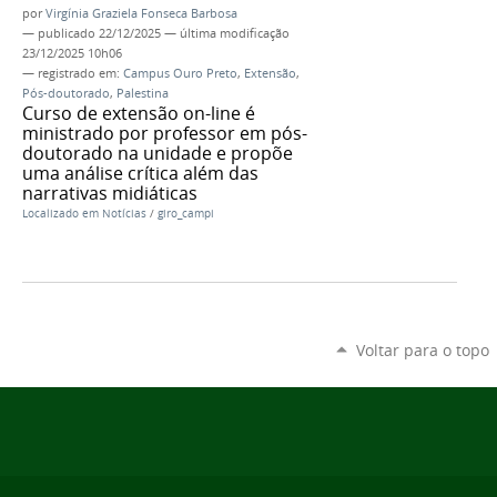
por
Virgínia Graziela Fonseca Barbosa
—
publicado
22/12/2025
—
última modificação
23/12/2025 10h06
— registrado em:
Campus Ouro Preto
,
Extensão
,
Pós-doutorado
,
Palestina
Curso de extensão on-line é
ministrado por professor em pós-
doutorado na unidade e propõe
uma análise crítica além das
narrativas midiáticas
Localizado em
Notícias
/
giro_campi
Voltar para o topo