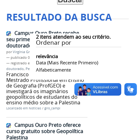
RESULTADO DA BUSCA
Campus Ouro Preto recebe
2
itens atendem ao seu critério.
seu primeiro pesquisador de pós-
Ordenar por
doutorado
por
Virgínia Graziela Fonseca Barbosa
relevância
—
publicado
01/12/2025
Data (mais Recente Primeiro)
— registrado em:
Campus Ouro Preto
,
Pós-
doutorado
,
Pesquisa
Alfabeticamente
,
Mídia
Francisco Ladeira atuará no
Mestrado Profissional em Ensino
de Geografia (ProfGEO) e
investigará os imaginários
geopolíticos de estudantes do
ensino médio sobre a Palestina
Localizado em
Notícias
/
giro_campi
Campus Ouro Preto oferece
curso gratuito sobre Geopolítica
Palestina