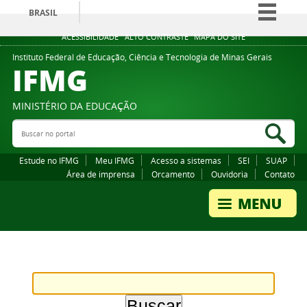
BRASIL
Simplifique!
ACESSIBILIDADE
ALTO CONTRASTE
MAPA DO SITE
Comunica BR
Instituto Federal de Educação, Ciência e Tecnologia de Minas Gerais
IFMG
Participe
Acesso à informação
MINISTÉRIO DA EDUCAÇÃO
Legislação
Buscar no portal
Bus
Canais
Estude no IFMG
Meu IFMG
Acesso a sistemas
SEI
SUAP
Área de imprensa
Orcamento
Ouvidoria
Contato