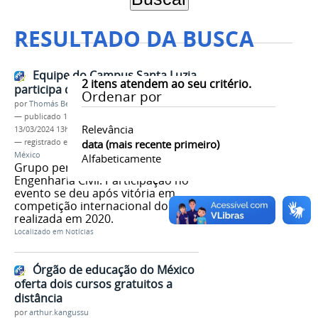
RESULTADO DA BUSCA
Equipe do Campus Santa Luzia
2
itens atendem ao seu critério.
participa de bootcamp no México
Ordenar por
por
Thomás Bertozzi de Oliveira e Sousa Leão
—
publicado
15/07/2021
—
última modificação
Relevância
13/03/2024 13h11
— registrado em:
BID
data (mais recente primeiro)
,
Campus Santa Luzia
,
México
Alfabeticamente
Grupo pertence ao curso de
Engenharia Civil. Participação no
evento se deu após vitória em
competição internacional do BID
realizada em 2020.
Localizado em
Notícias
Órgão de educação do México
oferta dois cursos gratuitos a
distância
por
arthur.kangussu