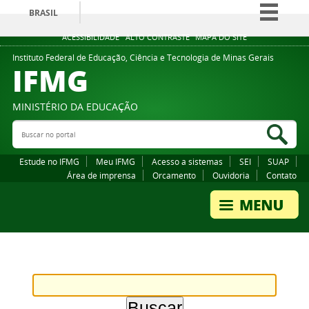
BRASIL
Simplifique!
ACESSIBILIDADE
ALTO CONTRASTE
MAPA DO SITE
Comunica BR
Instituto Federal de Educação, Ciência e Tecnologia de Minas Gerais
IFMG
Participe
Acesso à informação
MINISTÉRIO DA EDUCAÇÃO
Legislação
Buscar no portal
Bus
Canais
Estude no IFMG
Meu IFMG
Acesso a sistemas
SEI
SUAP
Área de imprensa
Orcamento
Ouvidoria
Contato