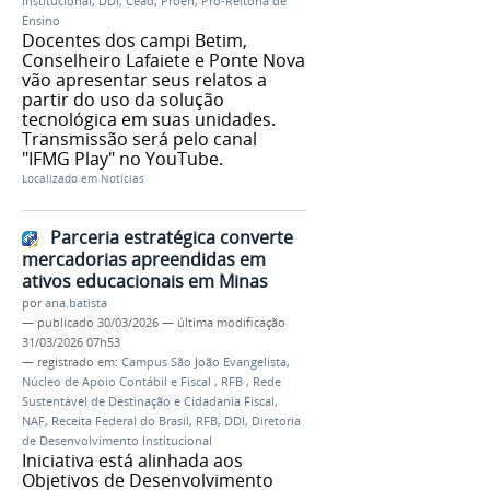
Institucional
,
DDI
,
Cead
,
Proen
,
Pró-Reitoria de
Ensino
Docentes dos campi Betim,
Conselheiro Lafaiete e Ponte Nova
vão apresentar seus relatos a
partir do uso da solução
tecnológica em suas unidades.
Transmissão será pelo canal
"IFMG Play" no YouTube.
Localizado em
Notícias
Parceria estratégica converte
mercadorias apreendidas em
ativos educacionais em Minas
por
ana.batista
—
publicado
30/03/2026
—
última modificação
31/03/2026 07h53
— registrado em:
Campus São João Evangelista
,
Núcleo de Apoio Contábil e Fiscal
,
RFB
,
Rede
Sustentável de Destinação e Cidadania Fiscal
,
NAF
,
Receita Federal do Brasil
,
RFB
,
DDI
,
Diretoria
de Desenvolvimento Institucional
Iniciativa está alinhada aos
Objetivos de Desenvolvimento