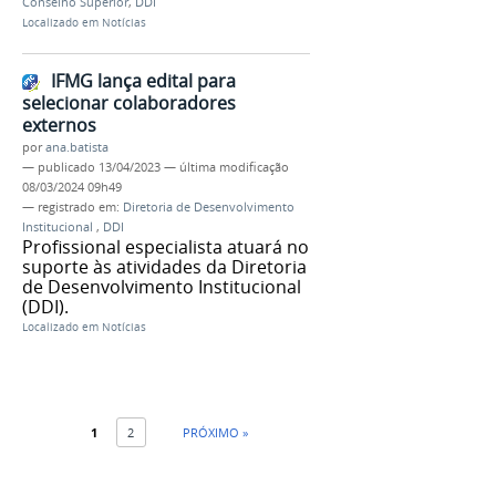
Conselho Superior
,
DDI
Localizado em
Notícias
IFMG lança edital para
selecionar colaboradores
externos
por
ana.batista
—
publicado
13/04/2023
—
última modificação
08/03/2024 09h49
— registrado em:
Diretoria de Desenvolvimento
Institucional
,
DDI
Profissional especialista atuará no
suporte às atividades da Diretoria
de Desenvolvimento Institucional
(DDI).
Localizado em
Notícias
1
2
PRÓXIMO »