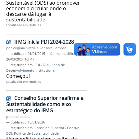
Sustentável (ODS) ao promover
economia circular onde o
descarte dá lugar à
sustentabilidade.
Localizado em
Notícias
IFMG inicia PDI 2024-2028
por
Virgínia Graziela Fonseca Barbosa
—
publicado
01/01/2015
—
última modificação
26/03/2024 16h47
— registrado em:
PDI
,
DDI
,
Plano de
Desenvolvimento Institucional
Começou!
Localizado em
Notícias
Conselho Superior reafirma a
Sustentabilidade como eixo
estratégico do IFMG
por
ana.batista
—
publicado
15/01/2026
— registrado em:
Conselho Superior
,
Consup
,
DDI
,
Política de Sustentabilidade