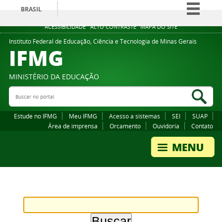
BRASIL
Simplifique!
ACESSIBILIDADE
ALTO CONTRASTE
MAPA DO SITE
Comunica BR
Instituto Federal de Educação, Ciência e Tecnologia de Minas Gerais
IFMG
Participe
Acesso à informação
MINISTÉRIO DA EDUCAÇÃO
Legislação
Buscar no portal
Bus
Canais
Estude no IFMG
Meu IFMG
Acesso a sistemas
SEI
SUAP
Área de imprensa
Orcamento
Ouvidoria
Contato