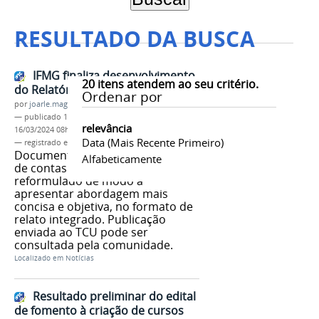
RESULTADO DA BUSCA
IFMG finaliza desenvolvimento
20
itens atendem ao seu critério.
do Relatório de Gestão 2019
Ordenar por
por
joarle.magalhaes
—
publicado
10/09/2020
—
última modificação
relevância
16/03/2024 08h10
Data (mais Recente Primeiro)
— registrado em:
Relatório de Gestão 2019
,
DDI
Documento anual de prestação
Alfabeticamente
de contas à sociedade foi
reformulado de modo a
apresentar abordagem mais
concisa e objetiva, no formato de
relato integrado. Publicação
enviada ao TCU pode ser
consultada pela comunidade.
Localizado em
Notícias
Resultado preliminar do edital
de fomento à criação de cursos