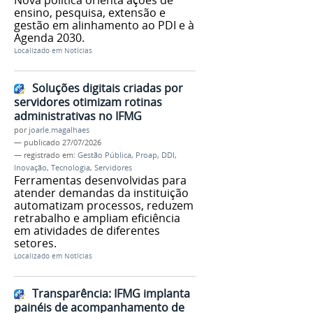
Nova política orienta ações de
ensino, pesquisa, extensão e
gestão em alinhamento ao PDI e à
Agenda 2030.
Localizado em
Notícias
Soluções digitais criadas por
servidores otimizam rotinas
administrativas no IFMG
por
joarle.magalhaes
—
publicado
27/07/2026
— registrado em:
Gestão Pública
,
Proap
,
DDI
,
Inovação
,
Tecnologia
,
Servidores
Ferramentas desenvolvidas para
atender demandas da instituição
automatizam processos, reduzem
retrabalho e ampliam eficiência
em atividades de diferentes
setores.
Localizado em
Notícias
Transparência: IFMG implanta
painéis de acompanhamento de