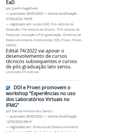
EaD
por
joarle.magalhaes
—
publicado
04/05/2023
—
última modificação
07/03/2024 10h55
— registrado em:
cursos EAD
,
Pró-reitoria de
Extensão
,
Pró-reitoria de Ensino
,
Pró-reitoria de
Pesquisa, Inovação e Pós-graduação
,
Diretoria de
Desenvolvimento Institucional
,
DDI
,
Proex
,
Proen
,
PRPPG
Edital 74/2022 vai apoiar o
desenvolvimento de cursos
técnicos subsequentes e cursos
de pós-graduação lato sensu.
Localizado em
Notícias
DDI e Proen promovem o
workshop “Experiências no uso
dos Laboratórios Virtuais no
IFMG”
por
Denise Ferreira dos Santos
—
publicado
09/02/2022
—
última modificação
12/03/2024 09h31
— registrado em:
Diretoria de Desenvolvimento