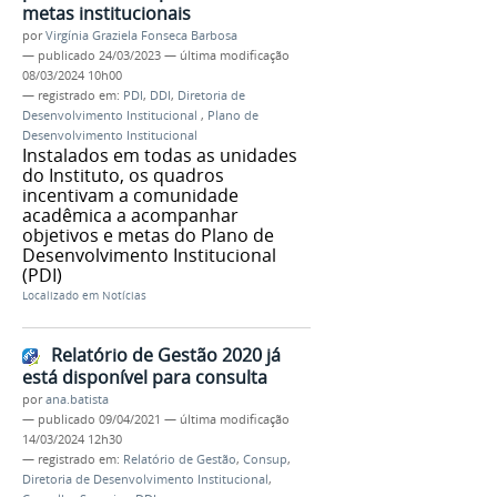
metas institucionais
por
Virgínia Graziela Fonseca Barbosa
—
publicado
24/03/2023
—
última modificação
08/03/2024 10h00
— registrado em:
PDI
,
DDI
,
Diretoria de
Desenvolvimento Institucional
,
Plano de
Desenvolvimento Institucional
Instalados em todas as unidades
do Instituto, os quadros
incentivam a comunidade
acadêmica a acompanhar
objetivos e metas do Plano de
Desenvolvimento Institucional
(PDI)
Localizado em
Notícias
Relatório de Gestão 2020 já
está disponível para consulta
por
ana.batista
—
publicado
09/04/2021
—
última modificação
14/03/2024 12h30
— registrado em:
Relatório de Gestão
,
Consup
,
Diretoria de Desenvolvimento Institucional
,