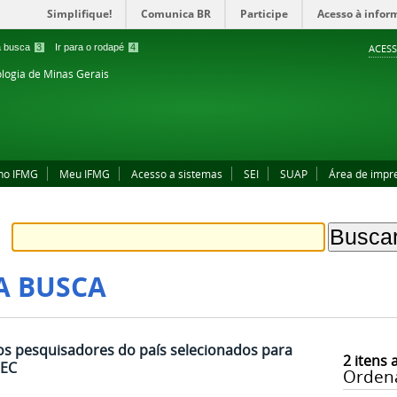
Simplifique!
Comunica BR
Participe
Acesso à infor
 a busca
3
Ir para o rodapé
4
ACESS
ologia de Minas Gerais
no IFMG
Meu IFMG
Acesso a sistemas
SEI
SUAP
Área de impr
A BUSCA
s pesquisadores do país selecionados para
2
itens 
MEC
Orden