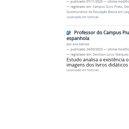
—
publicado
07/11/2023
—
última modifi
— registrado em:
Campus Ouro Preto
,
Den
Questionários da Educação Básica em Larg
Localizado em
Notícias
Professor do Campus Pium
espanhola
por
ana.batista
—
publicado
24/03/2023
—
última modifi
— registrado em:
Denilson Junio Marques
Estudo analisa a existência 
imagens dos livros didáticos
Localizado em
Notícias