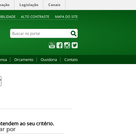
mação
Legislação
Canais
IBILIDADE
ALTO CONTRASTE
MAPA DO SITE
Buscar no portal
Buscar no portal
YouTube
Facebook
Instagram
Twitter
ensa
Orcamento
Ouvidoria
Contato
atendem ao seu critério.
ar por