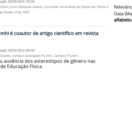
cação
06/03/2024 15h56
Relevânc
ilson Junio Marques Soares
,
Comissão de Análise de Dados de Testes e
a Escala
,
Inep
,
MEC
Data (ma
alfabeti
hi é coautor de artigo científico em revista
cação
08/03/2024 09h59
 Soares
,
Campus Avançado Piumhi
,
Campus Piumhi
ou ausência dos estereótipos de gênero nas
 de Educação Física.