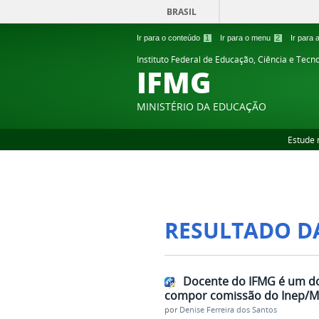
BRASIL
Ir para o conteúdo
1
Ir para o menu
2
Ir para
Instituto Federal de Educação, Ciência e Tecn
IFMG
MINISTÉRIO DA EDUCAÇÃO
Estude 
RESULTADO D
Docente do IFMG é um do
compor comissão do Inep/
por
Denise Ferreira dos Santos