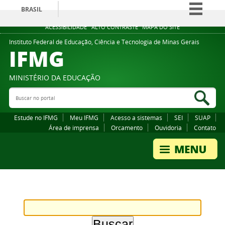
BRASIL
Simplifique!
ACESSIBILIDADE
ALTO CONTRASTE
MAPA DO SITE
Comunica BR
Instituto Federal de Educação, Ciência e Tecnologia de Minas Gerais
IFMG
Participe
Acesso à informação
MINISTÉRIO DA EDUCAÇÃO
Legislação
Buscar no portal
Bus
Canais
Estude no IFMG
Meu IFMG
Acesso a sistemas
SEI
SUAP
Área de imprensa
Orcamento
Ouvidoria
Contato