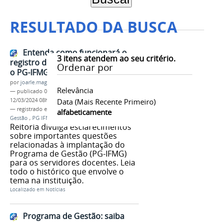
RESULTADO DA BUSCA
Entenda como funcionará o
3
itens atendem ao seu critério.
registro de frequência docente e
Ordenar por
o PG-IFMG
por
joarle.magalhaes
Relevância
—
publicado
04/04/2022
—
última modificação
12/03/2024 08h50
Data (mais Recente Primeiro)
— registrado em:
implantação
,
Programa de
alfabeticamente
Gestão
,
PG IFMG
Reitoria divulga esclarecimentos
sobre importantes questões
relacionadas à implantação do
Programa de Gestão (PG-IFMG)
para os servidores docentes. Leia
todo o histórico que envolve o
tema na instituição.
Localizado em
Notícias
Programa de Gestão: saiba