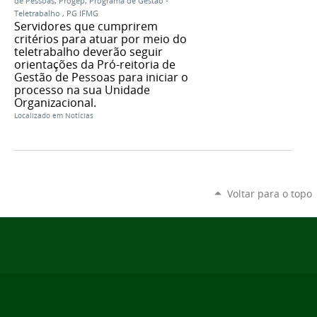
de Pessoas
,
Progep
,
Programa de Gestão -
Teletrabalho
,
PG IFMG
Servidores que cumprirem
critérios para atuar por meio do
teletrabalho deverão seguir
orientações da Pró-reitoria de
Gestão de Pessoas para iniciar o
processo na sua Unidade
Organizacional.
Localizado em
Notícias
Voltar para o topo