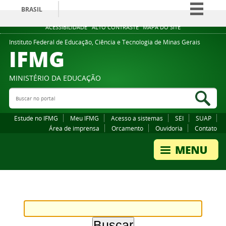
BRASIL
Simplifique!
ACESSIBILIDADE
ALTO CONTRASTE
MAPA DO SITE
Comunica BR
Instituto Federal de Educação, Ciência e Tecnologia de Minas Gerais
IFMG
Participe
Acesso à informação
MINISTÉRIO DA EDUCAÇÃO
Legislação
Buscar no portal
Bus
Canais
Estude no IFMG
Meu IFMG
Acesso a sistemas
SEI
SUAP
Área de imprensa
Orcamento
Ouvidoria
Contato