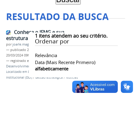
RESULTADO DA BUSCA
Conheça o IFMG e sua
1
itens atendem ao seu critério.
estrutura
Ordenar por
por
joarle.magalhaes
—
publicado
25/09/2018
—
última modificação
Relevância
20/03/2024 09h32
— registrado em:
DDI
,
estrutura
,
Plano de
Data (mais Recente Primeiro)
Desenvolvimento Institucional
alfabeticamente
Localizado em
Diretoria de Desenvolvimento
Institucional (DDI)
/
Gestão Estratégica
/
Noticias