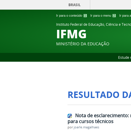
BRASIL
Ir para o conteúdo
1
Ir para o menu
2
Ir para
Instituto Federal de Educação, Ciência e Tecn
IFMG
MINISTÉRIO DA EDUCAÇÃO
Estude 
RESULTADO D
Nota de esclarecimento: 
para cursos técnicos
por
joarle.magalhaes