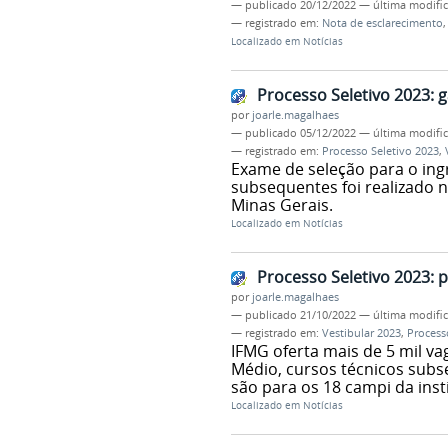
—
publicado
20/12/2022
—
última modifi
— registrado em:
Nota de esclarecimento
Localizado em
Notícias
Processo Seletivo 2023: 
por
joarle.magalhaes
—
publicado
05/12/2022
—
última modifi
— registrado em:
Processo Seletivo 2023
,
Exame de seleção para o ing
subsequentes foi realizado 
Minas Gerais.
Localizado em
Notícias
Processo Seletivo 2023: 
por
joarle.magalhaes
—
publicado
21/10/2022
—
última modifi
— registrado em:
Vestibular 2023
,
Process
IFMG oferta mais de 5 mil v
Médio, cursos técnicos sub
são para os 18 campi da inst
Localizado em
Notícias