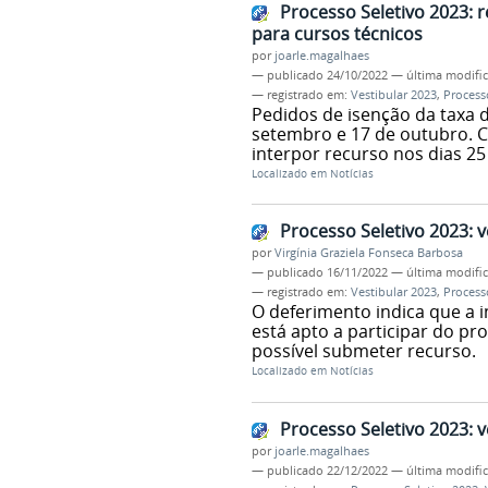
Processo Seletivo 2023: 
para cursos técnicos
por
joarle.magalhaes
—
publicado
24/10/2022
—
última modifi
— registrado em:
Vestibular 2023
,
Process
Pedidos de isenção da taxa d
setembro e 17 de outubro. 
interpor recurso nos dias 25
Localizado em
Notícias
Processo Seletivo 2023: v
por
Virgínia Graziela Fonseca Barbosa
—
publicado
16/11/2022
—
última modifi
— registrado em:
Vestibular 2023
,
Process
O deferimento indica que a i
está apto a participar do pro
possível submeter recurso.
Localizado em
Notícias
Processo Seletivo 2023: v
por
joarle.magalhaes
—
publicado
22/12/2022
—
última modifi