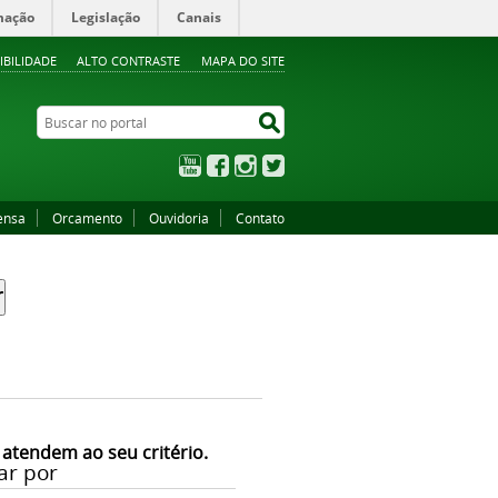
mação
Legislação
Canais
IBILIDADE
ALTO CONTRASTE
MAPA DO SITE
Buscar no portal
Buscar no portal
YouTube
Facebook
Instagram
Twitter
ensa
Orcamento
Ouvidoria
Contato
 atendem ao seu critério.
ar por