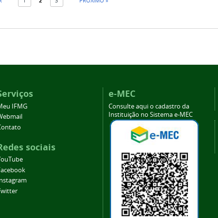
R
1
2
3
PRÓXIMO »
Serviços
e-MEC
Meu IFMG
Consulte aqui o cadastro da
Instituição no Sistema e-MEC
Webmail
Contato
Redes sociais
YouTube
Facebook
Instagram
witter