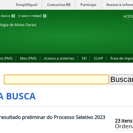
Simplifique!
Comunica BR
Participe
Acesso à infor
 a busca
3
Ir para o rodapé
4
ACESS
ologia de Minas Gerais
no IFMG
Meu IFMG
Acesso a sistemas
SEI
SUAP
Área de impr
A BUSCA
resultado preliminar do Processo Seletivo 2023
23
itens
Orden