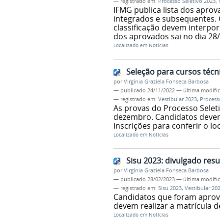
— registrado em:
Processo Seletivo 2023
,
IFMG publica lista dos apro
integrados e subsequentes.
classificação devem interpor
dos aprovados sai no dia 28/
Localizado em
Notícias
Seleção para cursos técni
por
Virgínia Graziela Fonseca Barbosa
—
publicado
24/11/2022
—
última modifi
— registrado em:
Vestibular 2023
,
Process
As provas do Processo Selet
dezembro. Candidatos devem 
Inscrições para conferir o l
Localizado em
Notícias
Sisu 2023: divulgado res
por
Virgínia Graziela Fonseca Barbosa
—
publicado
28/02/2023
—
última modifi
— registrado em:
Sisu 2023
,
Vestibular 20
Candidatos que foram aprov
devem realizar a matrícula d
Localizado em
Notícias