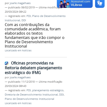
por
joarle.magalhaes
—
publicado
06/02/2019
—
última modificação
20/03/2024 08h22
— registrado em:
PDI
,
Plano de Desenvolvimento
Institucional
,
DDI
Com as contribuições da
comunidade acadêmica, foram
elaborados os textos
fundamentais que irão compor o
Plano de Desenvolvimento
Institucional
Localizado em
Notícias
Oficinas promovidas na
Reitoria debatem planejamento
estratégico do IFMG
por
joarle.magalhaes
—
publicado
11/12/2018
—
última modificação
20/03/2024 08h43
— registrado em:
PDI
,
planejamento estratégico
,
Diretoria de Desenvolvimento Institucional
,
DDI
,
Plano de Desenvolvimento Institucional
Localizado em
Notícias