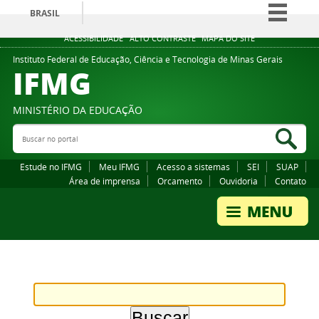
BRASIL
Simplifique!
ACESSIBILIDADE
ALTO CONTRASTE
MAPA DO SITE
Comunica BR
Instituto Federal de Educação, Ciência e Tecnologia de Minas Gerais
IFMG
Participe
Acesso à informação
MINISTÉRIO DA EDUCAÇÃO
Legislação
Buscar no portal
Bus
Canais
Estude no IFMG
Meu IFMG
Acesso a sistemas
SEI
SUAP
Área de imprensa
Orcamento
Ouvidoria
Contato