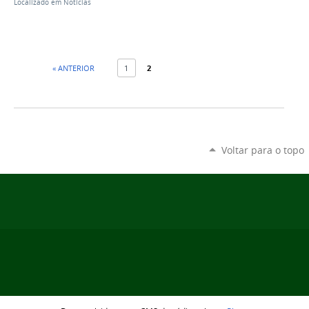
Localizado em
Notícias
« ANTERIOR
1
2
Voltar para o topo