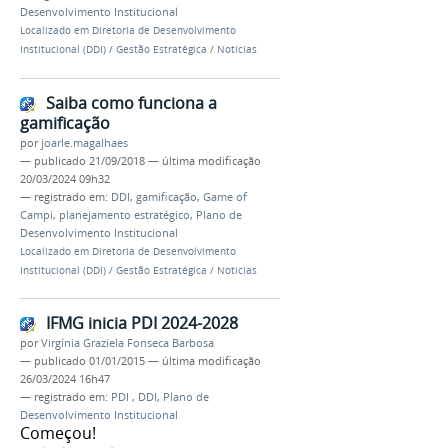
Desenvolvimento Institucional
Localizado em
Diretoria de Desenvolvimento
Institucional (DDI)
/
Gestão Estratégica
/
Noticias
Saiba como funciona a
gamificação
por
joarle.magalhaes
—
publicado
21/09/2018
—
última modificação
20/03/2024 09h32
— registrado em:
DDI
,
gamificação
,
Game of
Campi
,
planejamento estratégico
,
Plano de
Desenvolvimento Institucional
Localizado em
Diretoria de Desenvolvimento
Institucional (DDI)
/
Gestão Estratégica
/
Noticias
IFMG inicia PDI 2024-2028
por
Virgínia Graziela Fonseca Barbosa
—
publicado
01/01/2015
—
última modificação
26/03/2024 16h47
— registrado em:
PDI
,
DDI
,
Plano de
Desenvolvimento Institucional
Começou!