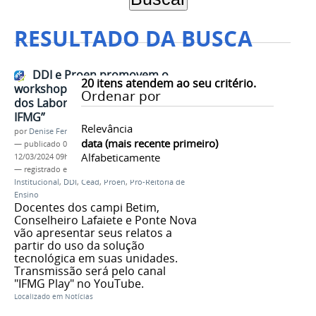
RESULTADO DA BUSCA
DDI e Proen promovem o
20
itens atendem ao seu critério.
workshop “Experiências no uso
Ordenar por
dos Laboratórios Virtuais no
IFMG”
Relevância
por
Denise Ferreira dos Santos
data (mais recente primeiro)
—
publicado
09/02/2022
—
última modificação
Alfabeticamente
12/03/2024 09h31
— registrado em:
Diretoria de Desenvolvimento
Institucional
,
DDI
,
Cead
,
Proen
,
Pró-Reitoria de
Ensino
Docentes dos campi Betim,
Conselheiro Lafaiete e Ponte Nova
vão apresentar seus relatos a
partir do uso da solução
tecnológica em suas unidades.
Transmissão será pelo canal
"IFMG Play" no YouTube.
Localizado em
Notícias