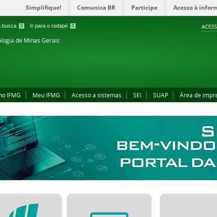
Simplifique!
Comunica BR
Participe
Acesso à infor
 a busca
3
Ir para o rodapé
4
ACESS
ologia de Minas Gerais
no IFMG
Meu IFMG
Acesso a sistemas
SEI
SUAP
Área de impr