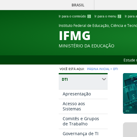
BRASIL
Ir para o conteúdo
1
Ir para o menu
2
Ir para
Instituto Federal de Educação, Ciência e Tecn
IFMG
MINISTÉRIO DA EDUCAÇÃO
Estude 
VOCÊ ESTÁ AQUI:
PÁGINA INICIAL
>
DTI
DTI
Apresentação
Acesso aos
Sistemas
Comitês e Grupos
de Trabalho
Governança de TI