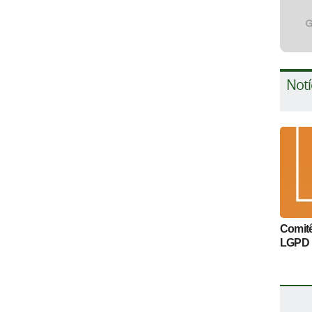
Notí
Comitê
LGPD 