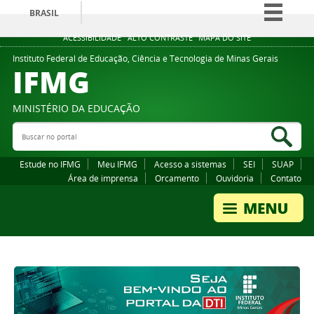
BRASIL
Simplifique!
ACESSIBILIDADE
ALTO CONTRASTE
MAPA DO SITE
Comunica BR
Instituto Federal de Educação, Ciência e Tecnologia de Minas Gerais
IFMG
Participe
Acesso à informação
MINISTÉRIO DA EDUCAÇÃO
Legislação
Buscar no portal
Bus
Canais
Estude no IFMG
Meu IFMG
Acesso a sistemas
SEI
SUAP
Área de imprensa
Orcamento
Ouvidoria
Contato