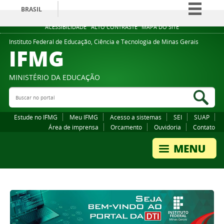
BRASIL
Simplifique!
ACESSIBILIDADE
ALTO CONTRASTE
MAPA DO SITE
Comunica BR
Instituto Federal de Educação, Ciência e Tecnologia de Minas Gerais
IFMG
Participe
Acesso à informação
MINISTÉRIO DA EDUCAÇÃO
Legislação
Buscar no portal
Bus
Canais
Estude no IFMG
Meu IFMG
Acesso a sistemas
SEI
SUAP
Área de imprensa
Orcamento
Ouvidoria
Contato