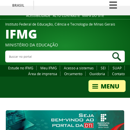
BRASIL
Simplifique!
ACESSIBILIDADE
ALTO CONTRASTE
MAPA DO SITE
Comunica BR
Instituto Federal de Educação, Ciência e Tecnologia de Minas Gerais
IFMG
Participe
Acesso à informação
MINISTÉRIO DA EDUCAÇÃO
Legislação
Buscar no portal
Bus
Canais
Estude no IFMG
Meu IFMG
Acesso a sistemas
SEI
SUAP
Área de imprensa
Orcamento
Ouvidoria
Contato