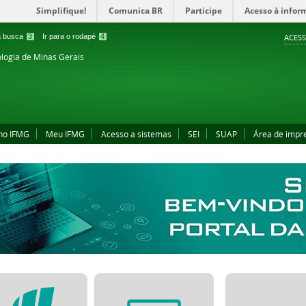
Simplifique!
Comunica BR
Participe
Acesso à infor
 a busca
3
Ir para o rodapé
4
ACESS
ologia de Minas Gerais
no IFMG
Meu IFMG
Acesso a sistemas
SEI
SUAP
Área de impr