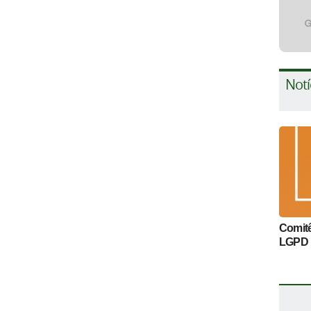
Notí
Comitê
LGPD 