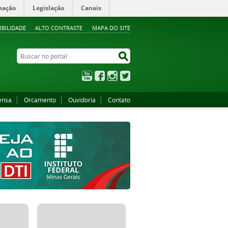
mação
Legislação
Canais
IBILIDADE
ALTO CONTRASTE
MAPA DO SITE
Buscar no portal
Buscar no portal
YouTube
Facebook
Instagram
Twitter
ensa
Orcamento
Ouvidoria
Contato