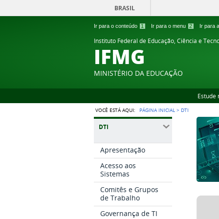
BRASIL
Ir para o conteúdo
1
Ir para o menu
2
Ir para
Instituto Federal de Educação, Ciência e Tecn
IFMG
MINISTÉRIO DA EDUCAÇÃO
Estude 
VOCÊ ESTÁ AQUI:
PÁGINA INICIAL
>
DTI
DTI
Apresentação
Acesso aos
Sistemas
Comitês e Grupos
de Trabalho
Governança de TI