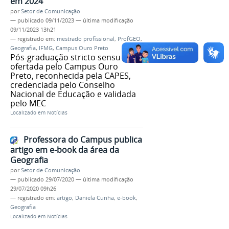
em 2024
por
Setor de Comunicação
—
publicado
09/11/2023
—
última modificação
09/11/2023 13h21
— registrado em:
mestrado profissional
,
ProfGEO
,
Geografia
,
IFMG
,
Campus Ouro Preto
Pós-graduação stricto sensu é
ofertada pelo Campus Ouro
Preto, reconhecida pela CAPES,
credenciada pelo Conselho
Nacional de Educação e validada
pelo MEC
Localizado em
Notícias
Professora do Campus publica
artigo em e-book da área da
Geografia
por
Setor de Comunicação
—
publicado
29/07/2020
—
última modificação
29/07/2020 09h26
— registrado em:
artigo
,
Daniela Cunha
,
e-book
,
Geografia
Localizado em
Notícias