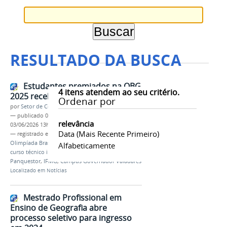
RESULTADO DA BUSCA
Estudantes premiados na OBG
4
itens atendem ao seu critério.
2025 recebem medalhas
Ordenar por
por
Setor de Comunicação
—
publicado
03/06/2026
—
última modificação
relevância
03/06/2026 13h59
Data (mais Recente Primeiro)
— registrado em:
Medalhistas
,
OBG 2025
,
Olimpíada Brasileira de Geografia
,
Geografia
,
Alfabeticamente
curso técnico integrado
,
professor Evandro
Panquestor
,
IFMG
,
Campus Governador Valadares
Localizado em
Notícias
Mestrado Profissional em
Ensino de Geografia abre
processo seletivo para ingresso