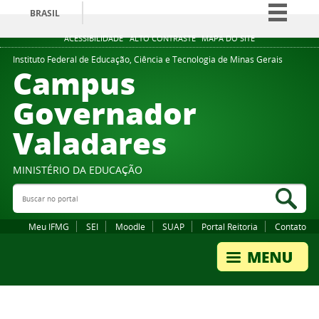
BRASIL
Simplifique!
ACESSIBILIDADE
ALTO CONTRASTE
MAPA DO SITE
Comunica BR
Instituto Federal de Educação, Ciência e Tecnologia de Minas Gerais
Campus
Participe
Governador
Acesso à informação
Valadares
Legislação
Canais
MINISTÉRIO DA EDUCAÇÃO
Buscar no portal
Bus
Meu IFMG
SEI
Moodle
SUAP
Portal Reitoria
Contato