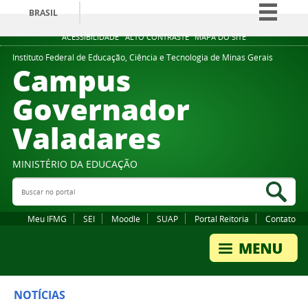
BRASIL
Simplifique!
ACESSIBILIDADE
ALTO CONTRASTE
MAPA DO SITE
Comunica BR
Instituto Federal de Educação, Ciência e Tecnologia de Minas Gerais
Campus
Participe
Governador
Acesso à informação
Valadares
Legislação
Canais
MINISTÉRIO DA EDUCAÇÃO
Buscar no portal
Bus
Meu IFMG
SEI
Moodle
SUAP
Portal Reitoria
Contato
NOTÍCIAS