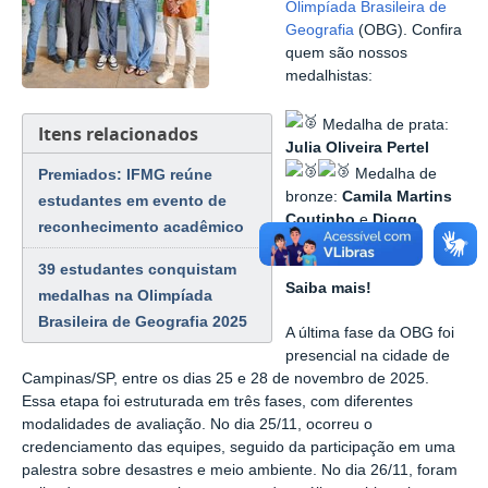
Olimpíada Brasileira de
Geografia
(OBG). Confira
quem são nossos
medalhistas:
Medalha de prata:
Itens relacionados
Julia Oliveira Pertel
Medalha de
Premiados: IFMG reúne
bronze:
Camila Martins
estudantes em evento de
Coutinho
e
Diogo
reconhecimento acadêmico
Gomes de Araújo
39 estudantes conquistam
Saiba mais!
medalhas na Olimpíada
Brasileira de Geografia 2025
A última fase da OBG foi
presencial na cidade de
Campinas/SP, entre os dias 25 e 28 de novembro de 2025.
Essa etapa foi estruturada em três fases, com diferentes
modalidades de avaliação. No dia 25/11, ocorreu o
credenciamento das equipes, seguido da participação em uma
palestra sobre desastres e meio ambiente. No dia 26/11, foram