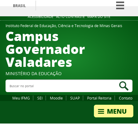
BRASIL
Simplifique!
ACESSIBILIDADE
ALTO CONTRASTE
MAPA DO SITE
Comunica BR
Instituto Federal de Educação, Ciência e Tecnologia de Minas Gerais
Campus
Participe
Governador
Acesso à informação
Valadares
Legislação
Canais
MINISTÉRIO DA EDUCAÇÃO
Buscar no portal
Bus
Meu IFMG
SEI
Moodle
SUAP
Portal Reitoria
Contato