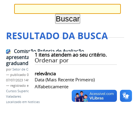
RESULTADO DA BUSCA
Comissão Própria de Avaliação
1
itens atendem ao seu critério.
apresenta relatórios a
Ordenar por
graduandos e docentes
por
Setor de Comunicação
relevância
—
publicado
05/07/2023
—
última modificação
Data (mais Recente Primeiro)
07/07/2023 14h12
— registrado em:
CPA
Alfabeticamente
,
Relatório de Avaliação
,
Cursos Superiores
,
IFMG
,
Campus Governador
Valadares
Localizado em
Notícias